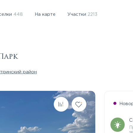
селки
448
На карте
Участки
2213
Парк
тринский район
Ново
С
П