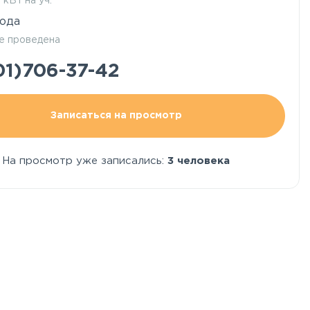
5 кВт на уч.
ода
е проведена
01)706-37-42
Записаться на просмотр
На просмотр уже записались:
3 человека