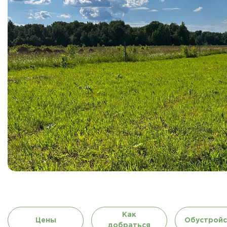
Как
Цены
Обустройс
добраться