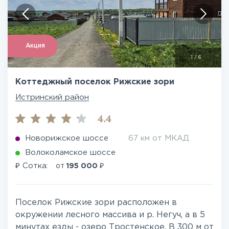
Акция
1
/
6
Коттеджный поселок Рижские зори
Истринский район
4.4
Новорижское шоссе
67 км от МКАД
Волоколамское шоссе
₽
₽
Сотка:
от
195 000
Поселок Рижские зори расположен в
окружении лесного массива и р. Негуч, а в 5
минутах езды - озеро Тростенское. В 300 м от