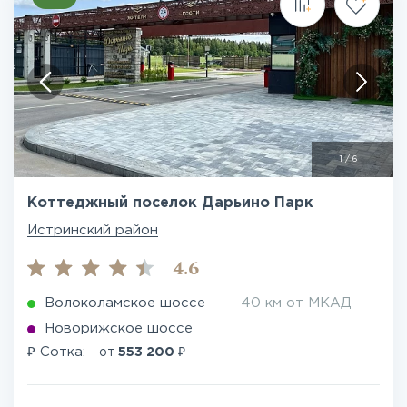
1
/
6
Коттеджный поселок Дарьино Парк
Истринский район
4.6
Волоколамское шоссе
40 км от МКАД
Новорижское шоссе
₽
₽
Сотка:
от
553 200