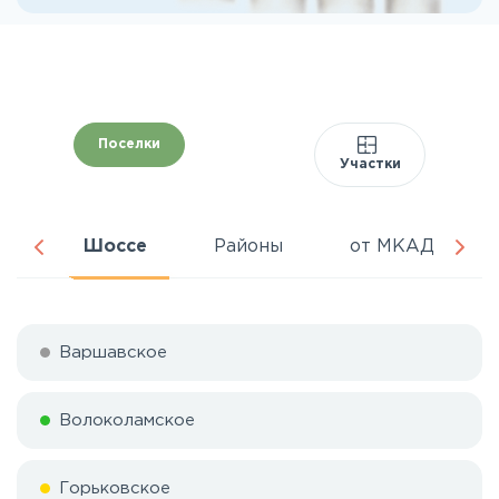
Поселки
Участки
ня
Шоссе
Районы
от МКАД
Варшавское
Волоколамское
Горьковское