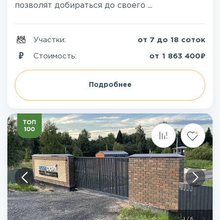
позволят добираться до своего ...
Участки:
от 7 до 18 соток
₽
Стоимость:
от
1 863 400
Подробнее
1
/
6