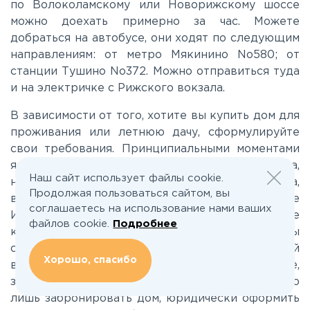
по Волоколамскому или Новорижскому шоссе
можно доехать примерно за час. Можете
Минское
добраться на автобусе, они ходят по следующим
направлениям: от метро Мякинино No580; от
Можайское
станции Тушино No372. Можно отправиться туда
и на электричке с Рижского вокзала.
Новорижское
В зависимости от того, хотите вы купить дом для
проживания или летнюю дачу, сформулируйте
Новорязанское
свои требования. Принципиальными моментами
являются цена, размер участка и коттеджа,
Наш сайт использует файлы cookie.
наличие коммуникаций, в частности, газа, света,
Носовихинское
Продолжая пользоваться сайтом, вы
водоснабжения в коттеджном поселке
соглашаетесь на использование нами ваших
Истринского района. Задав все необходимые
файлов cookie.
Подробнее
критерии в нашей поисковой системе, вы
Пятницкое
сможете быстро подобрать оптимальный
Хорошо, спасибо
вариант. Чтобы принять окончательное решение,
Рогачёвское
запишитесь на просмотр. После этого нужно
лишь забронировать дом, юридически оформить