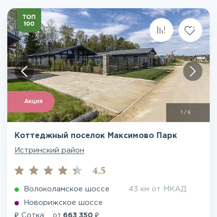
Акция
1
/
6
Коттеджный поселок Максимово Парк
Истринский район
4.5
Волоколамское шоссе
43 км от МКАД
Новорижское шоссе
₽
₽
Сотка:
от
663 350