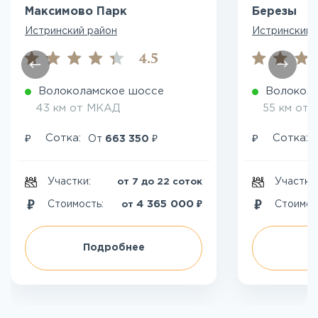
Максимово Парк
Березы
Истринский район
Истринский 
4.5
Волоколамское шоссе
Волокол
43 км от МКАД
55 км от
₽
₽
₽
Сотка:
Сотка:
От
663 350
Участки:
Участки
от 7 до 22 соток
₽
4 365 000
Стоимость:
Стоимос
от
Подробнее
П