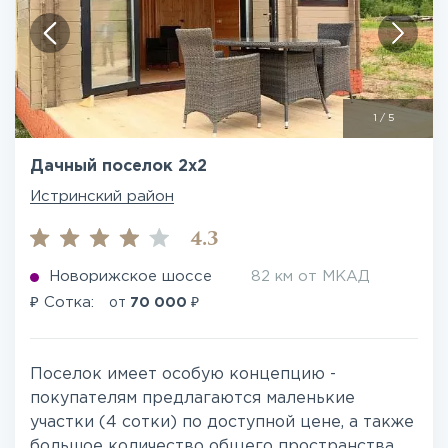
1
/
5
Дачный поселок 2х2
Истринский район
4.3
Новорижское шоссе
82 км от МКАД
₽
₽
Сотка:
от
70 000
Поселок имеет особую концепцию -
покупателям предлагаются маленькие
участки (4 сотки) по доступной цене, а также
большое количество общего пространства,