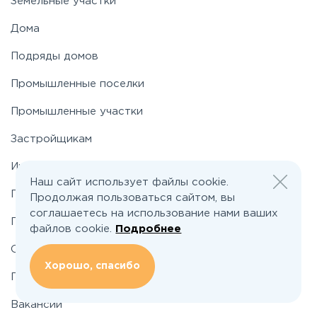
Земельные участки
Новорязанское
Дома
Подряды домов
Носовихинское
Промышленные поселки
Пятницкое
Промышленные участки
Застройщикам
Рогачёвское
Инвесторам
Наш сайт использует файлы cookie.
Рублево-Успенское
По шоссе
Продолжая пользоваться сайтом, вы
соглашаетесь на использование нами ваших
По районам
файлов cookie.
Подробнее
Симферопольское
О проекте
Хорошо, спасибо
Таракановское
Подбор земельного участка
Вакансии
Фряновское