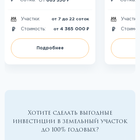
От
663 350
Участки:
Участки
от 7 до 22 соток
₽
4 365 000
Стоимость:
Стоимос
от
Подробнее
П
Хотите сделать выгодные
инвестиции в земельный участок
до 100% годовых?