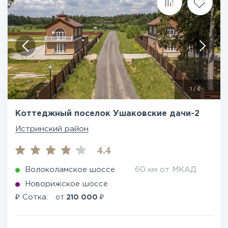
1
/
6
Коттеджный поселок Ушаковские дачи-2
Истринский район
4.4
Волоколамское шоссе
60 км от МКАД
Новорижское шоссе
₽
₽
Сотка:
от
210 000