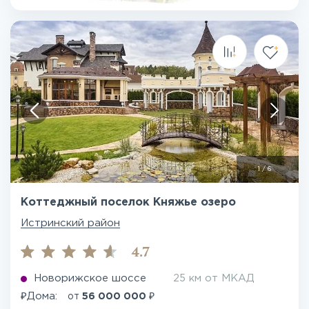
1
/
6
Коттеджный поселок Княжье озеро
Истринский район
4.7
Новорижское шоссе
25 км от МКАД
₽
₽
Дома:
от
56 000 000