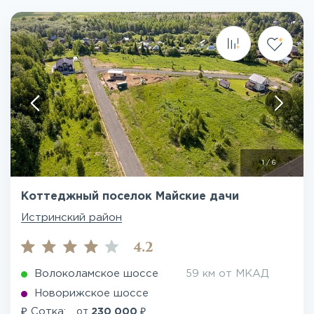
1
/
6
Коттеджный поселок Майские дачи
Истринский район
4.2
Волоколамское шоссе
59 км от МКАД
Новорижское шоссе
₽
₽
Сотка:
от
230 000