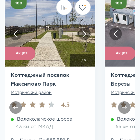
Акция
Акция
1
/
6
Коттеджный поселок
Коттеджн
Максимово Парк
Березы
Истринский район
Истринский 
4.5
Волоколамское шоссе
Волокол
43 км от МКАД
55 км от
₽
₽
₽
Сотка:
Сотка: