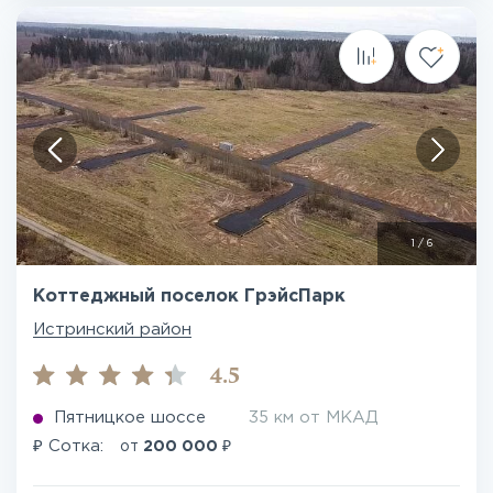
1
/
6
Коттеджный поселок ГрэйсПарк
Истринский район
4.5
Пятницкое шоссе
35 км от МКАД
₽
₽
Сотка:
от
200 000