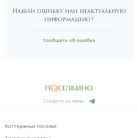
Нашли ошибку или неактуальную
Каширское
информацию?
Киевское
Сообщить об ошибке
Ленинградское
Лихачевское
Минское
Следите за нами:
Можайское
Новорижское
Коттеджные поселки