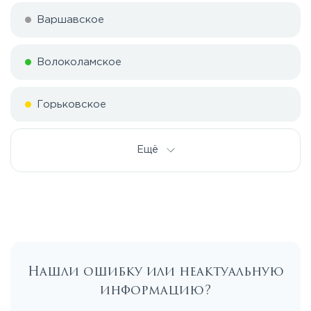
Варшавское
Волоколамское
Горьковское
Дмитровское
Ещё
Егорьевское
Калужское
Нашли ошибку или неактуальную
Каширское
информацию?