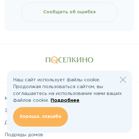
Киевское
Сообщить об ошибке
Ленинградское
Лихачевское
Минское
Следите за нами:
Можайское
Наш сайт использует файлы cookie.
Продолжая пользоваться сайтом, вы
соглашаетесь на использование нами ваших
Новорижское
Коттеджные поселки
файлов cookie.
Подробнее
Земельные участки
Новорязанское
Хорошо, спасибо
Дома
Подряды домов
Носовихинское