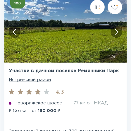
1
/
6
Участки в дачном поселке Ремянники Парк
Истринский район
4.3
Новорижское шоссе
77 км от МКАД
₽
₽
Сотка:
от
160 000