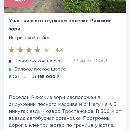
Акция
1
/
6
Участки в коттеджном поселке Рижские
зори
Истринский район
4.4
Новорижское шоссе
67 км от МКАД
Волоколамское шоссе
₽
₽
Сотка:
от
195 000
Поселок Рижские зори расположен в
окружении лесного массива и р. Негуч, а в 5
минутах езды - озеро Тростенское. В 300 м от
въезда автобусная остановка. Построены
дороги, электричество по границе участка,