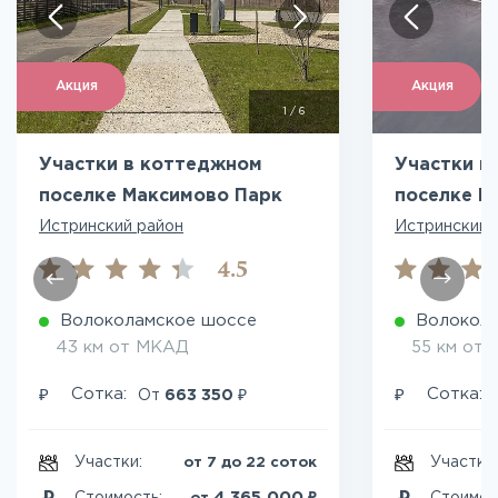
Акция
Акция
1
/
6
Участки в коттеджном
Участки в
поселке Максимово Парк
поселке Б
Истринский район
Истринский 
4.5
Волоколамское шоссе
Волокол
43 км от МКАД
55 км от
₽
₽
₽
Сотка:
Сотка:
От
663 350
Участки:
Участки
от 7 до 22 соток
₽
4 365 000
Стоимость:
Стоимос