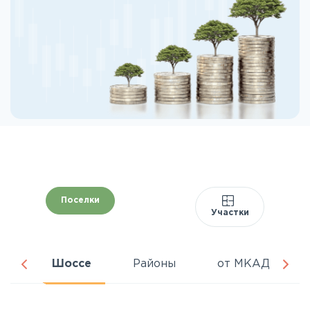
Поселки
Участки
ня
Шоссе
Районы
от МКАД