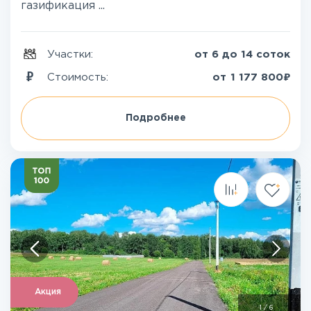
газификация ...
Участки:
от 6 до 14 соток
₽
Стоимость:
от
1 177 800
Подробнее
Акция
1
/
6