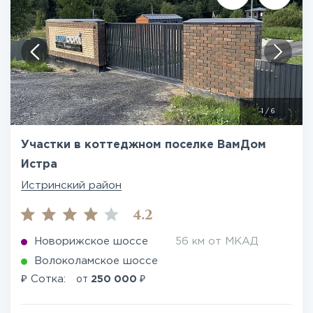
1
/
6
Участки в коттеджном поселке ВамДом
Истра
Истринский район
4.2
Новорижское шоссе
56 км от МКАД
Волоколамское шоссе
₽
₽
Сотка:
от
250 000