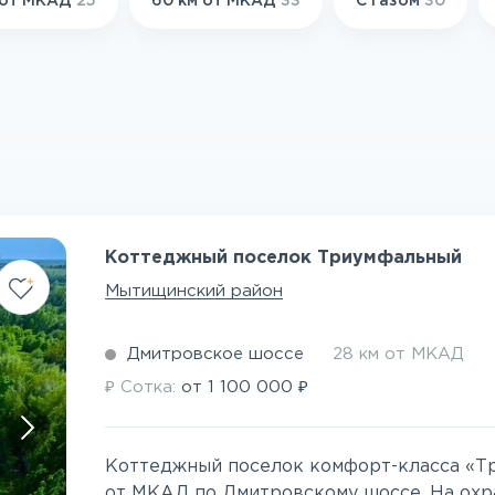
 от МКАД
25
60 км от МКАД
33
С газом
30
Коттеджный поселок Триумфальный
Мытищинский район
Дмитровское шоссе
28 км от МКАД
₽
₽
Сотка:
от
1 100 000
Коттеджный поселок комфорт-класса «Т
от МКАД по Дмитровскому шоссе. На охр