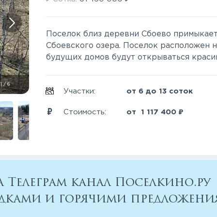
Поселок близ деревни Сбоево примыкает 
Сбоевского озера. Поселок расположен н
будущих домов будут открываться красив
1
/
6
Участки:
от 6 до 13 соток
₽
Стоимость:
от
1 117 400
 Телеграм канал Поселкино.ру
кидками и горячими предложен