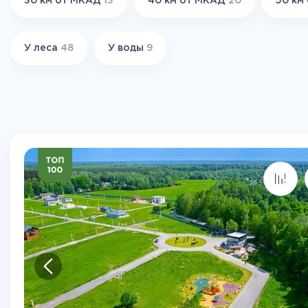
30 км от МКАД
13
40 км от МКАД
20
50 км
У леса
48
У воды
9