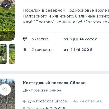
Поселок в северном Подмосковье возле 
Пяловского и Учинского. Отличные возмож
клуб "Пестово", конный клуб "Золотая гри
1
/
6
Участки:
от 5 до 14 соток
₽
Стоимость:
от
1 146 200
Коттеджный поселок Сбоево
Дмитровский район
Дмитровское шоссе
49 км от МКАД
₽
₽
Сотка:
от
160 000