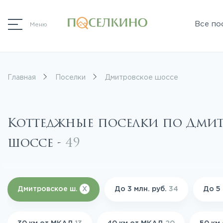
Все по
Меню
Главная
Поселки
Дмитровское шоссе
Коттеджные поселки по Дми
шоссе -
49
Дмитровское ш.
X
До 3 млн. руб.
34
До 5 