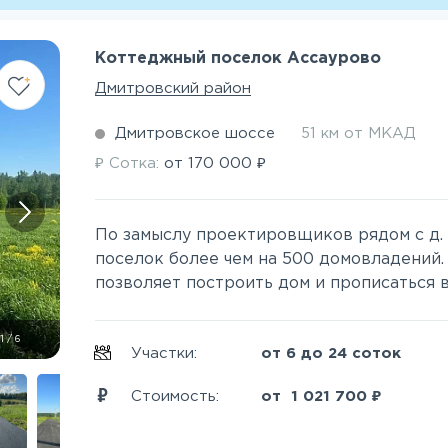
Коттеджный поселок Ассаурово
Дмитровский район
Дмитровское шоссе
51 км от МКАД
₽
₽
Сотка:
от
170 000
По замыслу проектировщиков рядом с д.
поселок более чем на 500 домовладений.
позволяет построить дом и прописаться в 
1
/
6
Участки:
от 6 до 24 соток
₽
Стоимость:
от
1 021 700