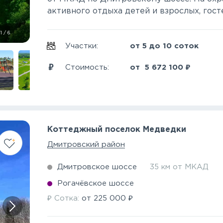
активного отдыха детей и взрослых, гостев
1
/
6
Участки:
от 5 до 10 соток
₽
Стоимость:
от
5 672 100
Коттеджный поселок Медведки
Дмитровский район
Дмитровское шоссе
35 км от МКАД
Рогачёвское шоссе
₽
₽
Сотка:
от
225 000