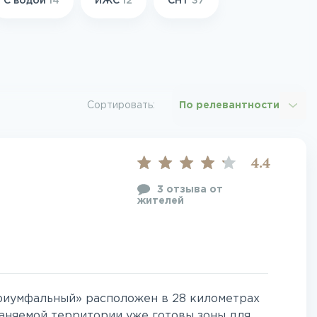
С водой
14
ИЖС
12
СНТ
37
Сортировать:
По релевантности
4.4
3 отзыва от
жителей
риумфальный» расположен в 28 километрах
аняемой территории уже готовы зоны для