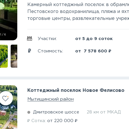
Камерный коттеджный поселок в обрамле
Пестовского водохранилища, пляжа и яхт
торговые центры, развлекательные учрежд
1
/
6
Участки:
от 5 до 9 соток
₽
Стоимость:
от
7 578 600
Коттеджный поселок Новое Фелисово
Мытищинский район
Дмитровское шоссе
28 км от МКАД
₽
₽
Сотка:
от
220 000