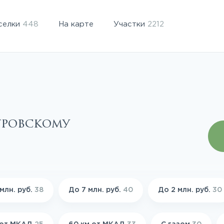
селки
448
На карте
Участки
2212
тровскому
млн. руб.
38
До 7 млн. руб.
40
До 2 млн. руб.
30