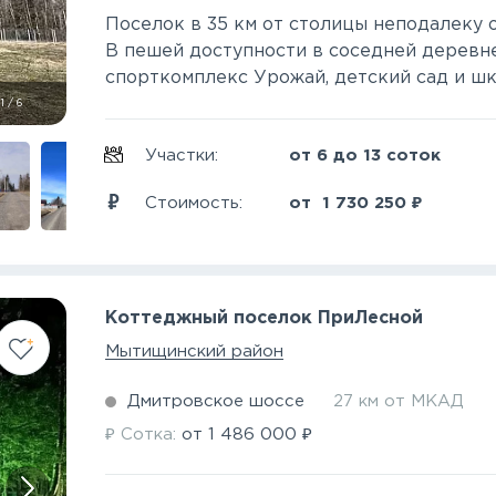
Поселок в 35 км от столицы неподалеку 
В пешей доступности в соседней деревне
спорткомплекс Урожай, детский сад и школ
1
/
6
Участки:
от 6 до 13 соток
₽
Стоимость:
от
1 730 250
Коттеджный поселок ПриЛесной
Мытищинский район
Дмитровское шоссе
27 км от МКАД
₽
₽
Сотка:
от
1 486 000