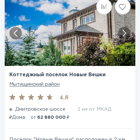
1
/
6
Коттеджный поселок Новые Вешки
Мытищинский район
4.8
Дмитровское шоссе
2 км от МКАД
₽
₽
Дома:
от
62 880 000
Поселок "Новые Вешки" расположен в 2 км