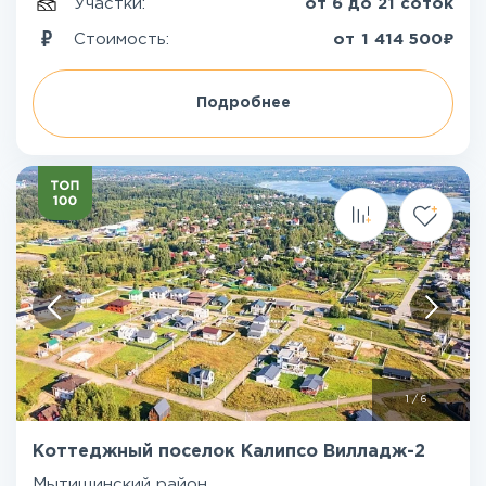
Участки:
от 6 до 21 соток
₽
Стоимость:
от
1 414 500
Подробнее
1
/
6
Коттеджный поселок Калипсо Вилладж-2
Мытищинский район