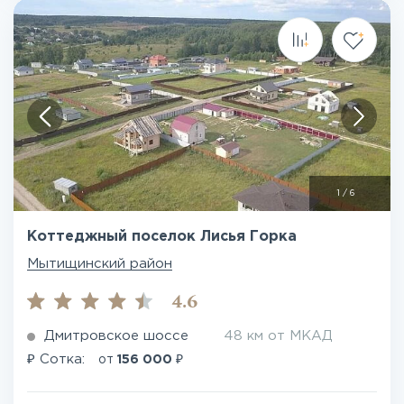
1
/
6
Коттеджный поселок Лисья Горка
Мытищинский район
4.6
Дмитровское шоссе
48 км от МКАД
₽
₽
Сотка:
от
156 000