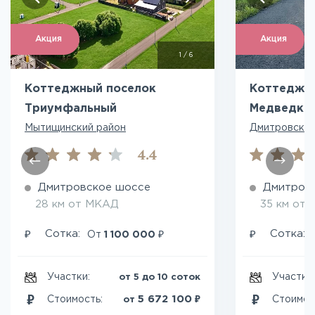
Акция
Акция
1
/
6
Коттеджный поселок
Коттеджн
Триумфальный
Медведки
Мытищинский район
Дмитровский
4.4
Дмитровское шоссе
Дмитров
28 км от МКАД
35 км от
₽
₽
₽
Сотка:
Сотка:
От
1 100 000
Участки:
Участки
от 5 до 10 соток
₽
5 672 100
Стоимость:
Стоимос
от