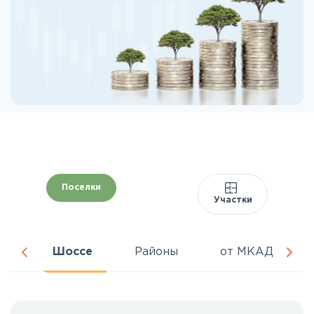
Поселки
Участки
ня
Шоссе
Районы
от МКАД