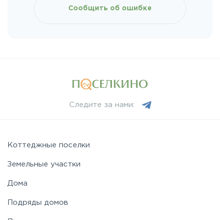
Сообщить об ошибке
Ленинградское
Лихачевское
Минское
Следите за нами:
Можайское
Новорижское
Коттеджные поселки
Земельные участки
Новорязанское
Дома
Подряды домов
Носовихинское