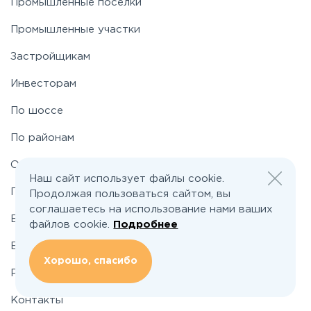
Промышленные поселки
Пятницкое
Промышленные участки
Застройщикам
Рогачёвское
Инвесторам
Рублево-Успенское
По шоссе
По районам
Симферопольское
О проекте
Наш сайт использует файлы cookie.
Таракановское
Подбор земельного участка
Продолжая пользоваться сайтом, вы
соглашаетесь на использование нами ваших
Вакансии
файлов cookie.
Подробнее
Фряновское
Блог
Хорошо, спасибо
Щелковское
Реклама и сотрудничество
Контакты