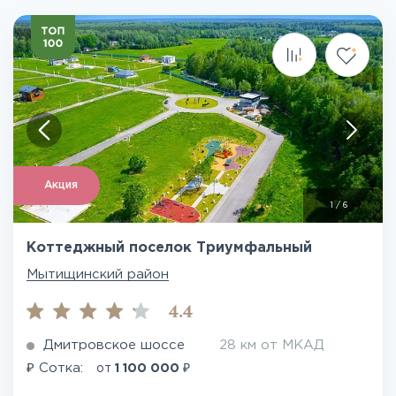
Акция
1
/
6
Коттеджный поселок Триумфальный
Мытищинский район
4.4
Дмитровское шоссе
28 км от МКАД
₽
₽
Сотка:
от
1 100 000