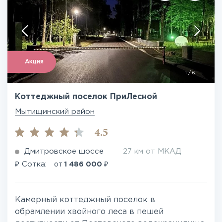
Акция
1
/
6
Коттеджный поселок ПриЛесной
Мытищинский район
4.5
Дмитровское шоссе
27 км от МКАД
₽
₽
Сотка:
от
1 486 000
Камерный коттеджный поселок в
обрамлении хвойного леса в пешей