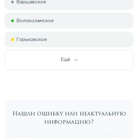
Варшавское
Волоколамское
Горьковское
Дмитровское
Ещё
Егорьевское
Калужское
Нашли ошибку или неактуальную
Каширское
информацию?
Киевское