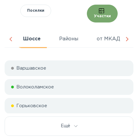
Поселки
Участки
ня
Шоссе
Районы
от МКАД
Варшавское
Волоколамское
Горьковское
Дмитровское
Ещё