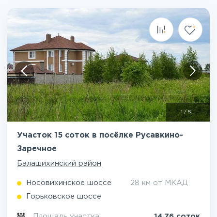
1
/
5
Участок 15 соток в посёлке Русавкино-
Заречное
Балашихинский район
Носовихинское шоссе
28 км от МКАД
Горьковское шоссе
Площадь участка:
14.76 соток