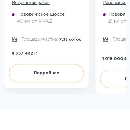
Истринский район
Раменский р
Новорижское шоссе
Новоряза
40 км от МКАД
21 км от
Площадь участка:
Площадь
7.33 соток
₽
4 657 482
₽
1 018 000
Подробнее
П