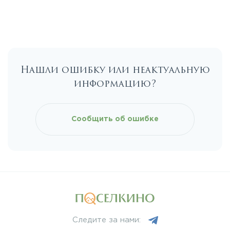
Егорьевское
Калужское
Нашли ошибку или неактуальную
Каширское
информацию?
Киевское
Сообщить об ошибке
Ленинградское
Лихачевское
Минское
Следите за нами:
Можайское