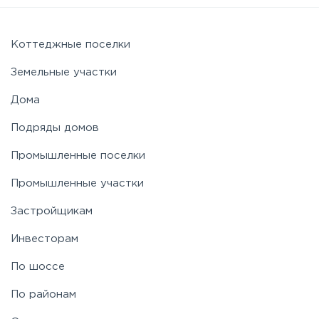
Новорижское
Коттеджные поселки
Земельные участки
Новорязанское
Дома
Подряды домов
Носовихинское
Промышленные поселки
Пятницкое
Промышленные участки
Застройщикам
Рогачёвское
Инвесторам
Рублево-Успенское
По шоссе
По районам
Симферопольское