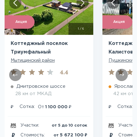
Акция
Акция
1
/
6
Коттеджный поселок
Коттеджн
Триумфальный
Калистово
Мытищинский район
Пушкинский 
4.4
Дмитровское шоссе
Ярославс
28 км от МКАД
42 км от
₽
₽
₽
Сотка:
Сотка:
От
1 100 000
Участки:
Участки
от 5 до 10 соток
₽
5 672 100
Стоимость:
Стоимос
от