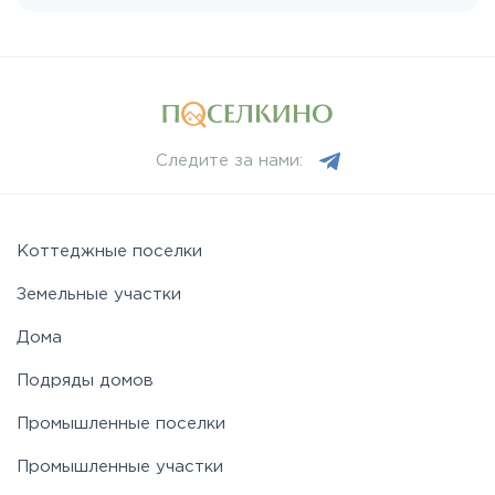
Пятницкое
Рогачёвское
Следите за нами:
Рублево-Успенское
Симферопольское
Коттеджные поселки
Земельные участки
Таракановское
Дома
Подряды домов
Фряновское
Промышленные поселки
Щелковское
Промышленные участки