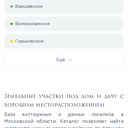
Варшавское
Волоколамское
Горьковское
Дмитровское
Ещё
Егорьевское
Калужское
Земельные участки под дом и дачу с
хорошим месторасположением
Каширское
База коттеджных и дачных поселков в
Московской области. Каталог позволяет найти