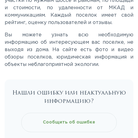
участки по нужным шоссе и районам, по площади
Киевское
и стоимости, по удаленности от МКАД и
коммуникациям. Каждый поселок имеет свой
Ленинградское
рейтинг, оценку пользователей и отзывы.
Вы можете узнать всю необходимую
Лихачевское
информацию об интересующем вас поселке, не
выходя из дома. На сайте есть фото и видео
обзоры поселков, юридическая информация и
Минское
объекты неблагоприятной экологии.
Можайское
Нашли ошибку или неактуальную
Новорижское
информацию?
Новорязанское
Сообщить об ошибке
Носовихинское