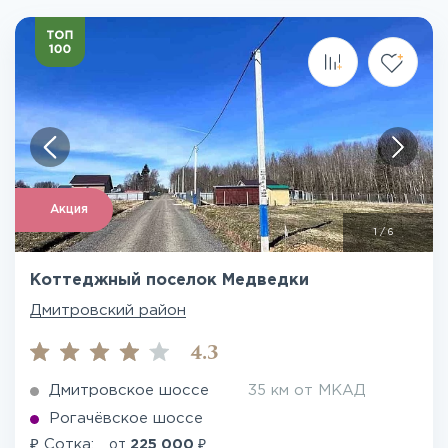
Акция
1
/
6
Коттеджный поселок Медведки
Дмитровский район
4.3
Дмитровское шоссе
35 км от МКАД
Рогачёвское шоссе
₽
₽
Сотка:
от
225 000