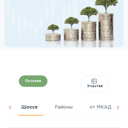
Поселки
Участки
ня
Шоссе
Районы
от МКАД