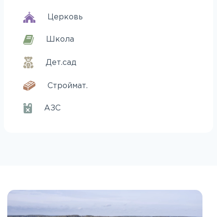
Церковь
Школа
Дет.сад
Строймат.
АЗС