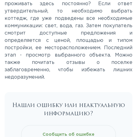
проживать здесь постоянно? Если ответ
Носовихинское
утвердительный, то необходимо выбрать
коттедж, где уже подведены все необходимые
коммуникации: свет, вода, газ. Затем покупатель
Пятницкое
смотрит доступные предложения и
определяется с ценой, площадью и типом
Рогачёвское
постройки, ее месторасположением. Последний
этап - просмотр выбранного объекта. Можно
также почитать отзывы о поселке
Рублево-Успенское
заблаговременно, чтобы избежать лишних
недоразумений.
Симферопольское
Таракановское
Нашли ошибку или неактуальную
информацию?
Фряновское
Сообщить об ошибке