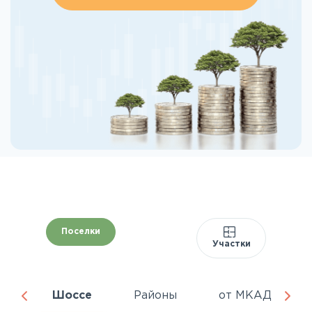
Поселки
Участки
ня
Шоссе
Районы
от МКАД