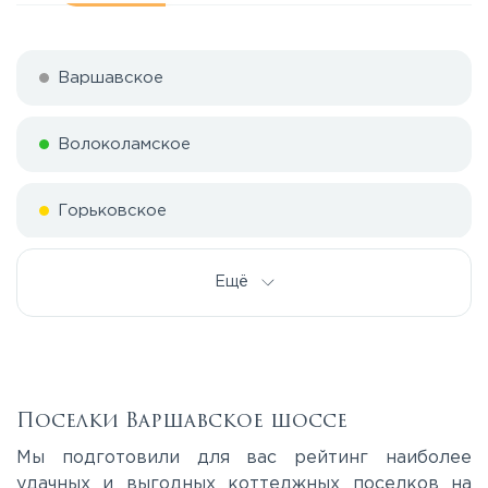
Варшавское
Волоколамское
Горьковское
Дмитровское
Ещё
Егорьевское
Калужское
Поселки Варшавское шоссе
Мы подготовили для вас рейтинг наиболее
Каширское
удачных и выгодных коттеджных поселков на