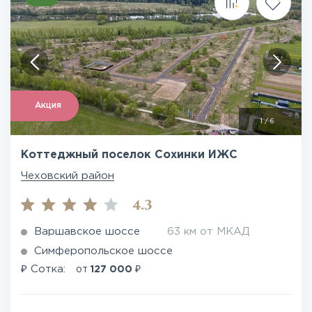
Акция
1
/
6
Коттеджный поселок Сохинки ИЖС
Чеховский район
4.3
Варшавское шоссе
63 км от МКАД
Симферопольское шоссе
₽
₽
Сотка:
от
127 000