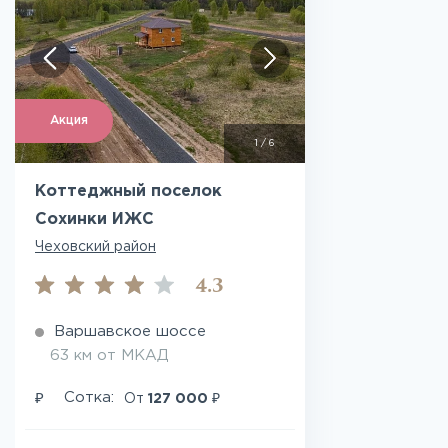
Акция
1
/
6
Коттеджный поселок
Сохинки ИЖС
Чеховский район
4.3
Варшавское шоссе
63 км от МКАД
₽
₽
Сотка:
От
127 000