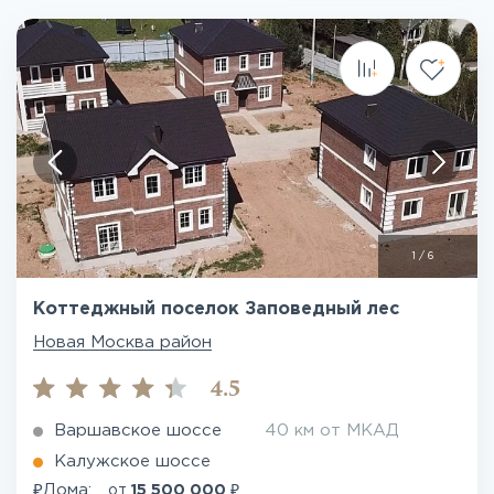
1
/
6
Коттеджный поселок Заповедный лес
Новая Москва район
4.5
Варшавское шоссе
40 км от МКАД
Калужское шоссе
₽
₽
Дома:
от
15 500 000