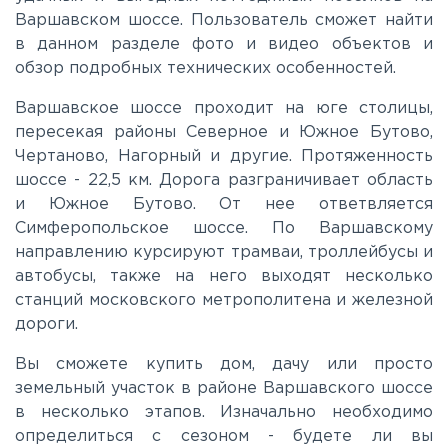
Варшавском шоссе. Пользователь сможет найти
в данном разделе фото и видео объектов и
Киевское
обзор подробных технических особенностей.
Варшавское шоссе проходит на юге столицы,
Ленинградское
пересекая районы Северное и Южное Бутово,
Чертаново, Нагорный и другие. Протяженность
Лихачевское
шоссе - 22,5 км. Дорога разграничивает область
и Южное Бутово. От нее ответвляется
Симферопольское шоссе. По Варшавскому
Минское
направлению курсируют трамваи, троллейбусы и
автобусы, также на него выходят несколько
Можайское
станций московского метрополитена и железной
дороги.
Новорижское
Вы сможете купить дом, дачу или просто
земельный участок в районе Варшавского шоссе
в несколько этапов. Изначально необходимо
Новорязанское
определиться с сезоном - будете ли вы