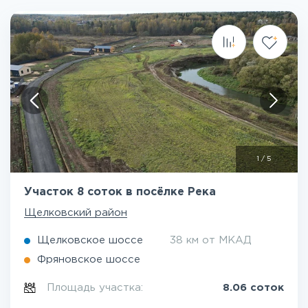
1
/
5
Участок 8 соток в посёлке Река
Щелковский район
Щелковское шоссе
38 км от МКАД
Фряновское шоссе
Площадь участка:
8.06 соток