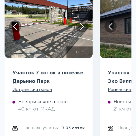
1
/
13
Участок 7 соток в посёлке
Участок 5
Дарьино Парк
Эко Вилл
Истринский район
Раменский р
Новорижское шоссе
Новоряза
40 км от МКАД
21 км от
Площадь участка:
Площадь
7.33 соток