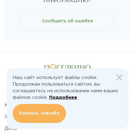
информацию?
Киевское
Сообщить об ошибке
Ленинградское
Лихачевское
Минское
Наш сайт использует файлы cookie.
Следите за нами:
Продолжая пользоваться сайтом, вы
Можайское
соглашаетесь на использование нами ваших
файлов cookie.
Подробнее
Новорижское
Коттеджные поселки
Хорошо, спасибо
Земельные участки
Новорязанское
Дома