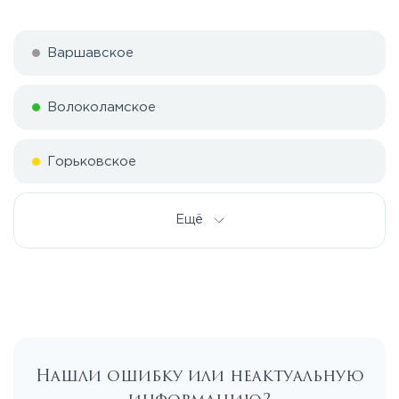
Варшавское
Волоколамское
Горьковское
Дмитровское
Ещё
Егорьевское
Калужское
Нашли ошибку или неактуальную
Каширское