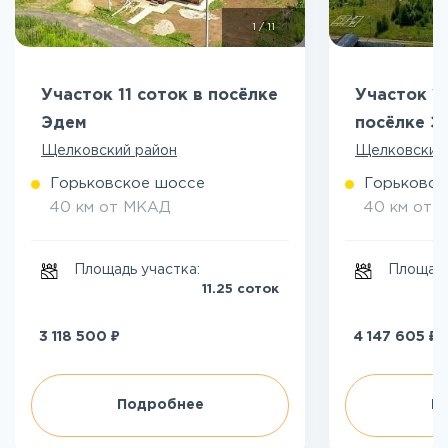
1
/
11
Участок 11 соток в посёлке
Участок 12
Эдем
посёлке Э
Щелковский район
Щелковский
Горьковское шоссе
Горьковск
40 км от МКАД
40 км от 
Площадь участка:
Площадь
11.25 соток
₽
₽
3 118 500
4 147 605
Подробнее
П