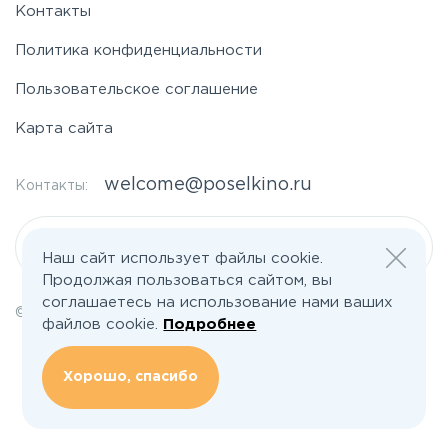
Контакты
Политика конфиденциальности
Пользовательское соглашение
Карта сайта
welcome@poselkino.ru
Контакты:
Написать нам
Наш сайт использует файлы cookie.
Продолжая пользоваться сайтом, вы
соглашаетесь на использование нами ваших
© 2026 Все права защищены | poselkino.ru
файлов cookie.
Подробнее
ИП Маслов Дмитрий Валерьевич
ИНН 503406273833
+79647266008
Хорошо, спасибо
142613, Московская область, Орехово-Зуево, ул. Северная, д.14, кв.145