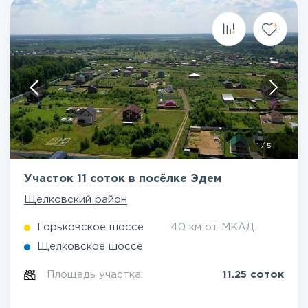
1
/
5
Участок 11 соток в посёлке Эдем
Щелковский район
Горьковское шоссе
40 км от МКАД
Щелковское шоссе
Площадь участка:
11.25 соток