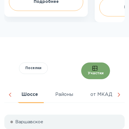
Подробнее
П
Поселки
Участки
ня
Шоссе
Районы
от МКАД
Варшавское