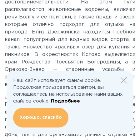
достопримечательности. На этом пути
Ленинградское
располагаются живописные водоемы, включая
реку Волгу и её притоки, а также пруды и озера,
Лихачевское
которые отлично подходят для отдыха на
природе. Близ Дзержинска находится Гребной
канал, популярный для водных видов спорта, а
Минское
также множество красивых озер для купания и
пикников. В окрестностях Кстово выделяется
храм Рождества Пресвятой Богородицы, а в
Можайское
Орехово-Зуево — старинные усадьбы и
архитектурные памятники, которые привлекают
Наш сайт использует файлы cookie.
Новорижское
внимание ценителей истории.
Продолжая пользоваться сайтом, вы
соглашаетесь на использование нами ваших
Для тех, кто желает купить земельный участок на
Новорязанское
файлов cookie.
Подробнее
Горьковском шоссе, открываются отличные
возможности. Здесь можно найти
Хорошо, спасибо
привлекательные варианты для покупки,
Носовихинское
подходящие как для строительства загородного
дома, так и для организации дачного отдыха на
Пятницкое