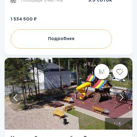
Площадь участка:
9.9 соток
₽
1 534 500
Подробнее
1
/
5