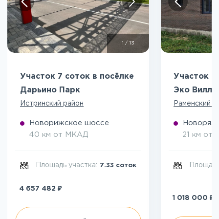
1
/
13
Участок 7 соток в посёлке
Участок 5
Дарьино Парк
Эко Вилл
Истринский район
Раменский р
Новорижское шоссе
Новоряза
40 км от МКАД
21 км от
Площадь участка:
Площадь
7.33 соток
₽
4 657 482
₽
1 018 000