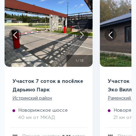
1
/
13
Участок 7 соток в посёлке
Участок 5
Дарьино Парк
Эко Вилл
Истринский район
Раменский р
Новорижское шоссе
Новоряза
40 км от МКАД
21 км от