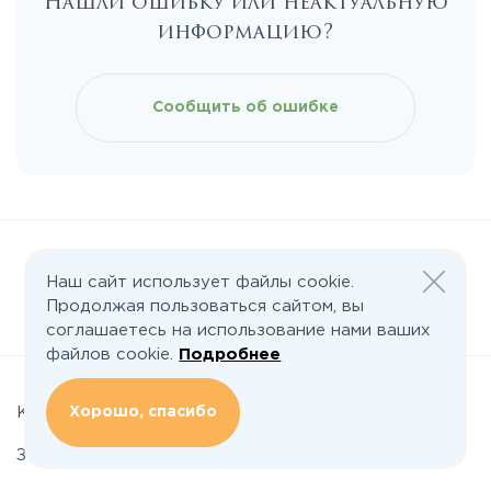
Нашли ошибку или неактуальную
Каширское
информацию?
Киевское
Сообщить об ошибке
Ленинградское
Лихачевское
Минское
Наш сайт использует файлы cookie.
Продолжая пользоваться сайтом, вы
Следите за нами:
соглашаетесь на использование нами ваших
Можайское
файлов cookie.
Подробнее
Новорижское
Хорошо, спасибо
Коттеджные поселки
Земельные участки
Новорязанское