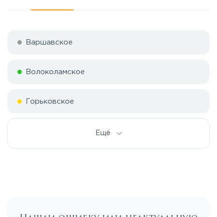
Варшавское
Волоколамское
Горьковское
Дмитровское
Ещё
Егорьевское
Калужское