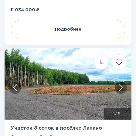
₽
11 034 000
Подробнее
1
/
5
Участок 8 соток в посёлке Лапино