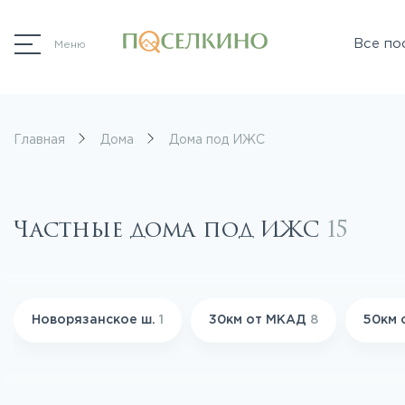
Все по
Меню
Главная
Дома
Дома под ИЖС
Частные дома под ИЖС
15
Новорязанское ш.
1
30км от МКАД
8
50км