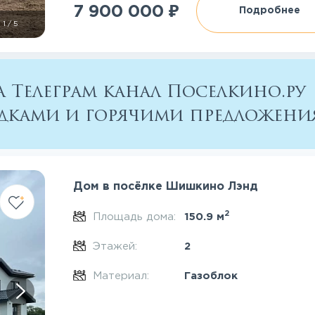
₽
7 900 000
Подробнее
1
/
5
 Телеграм канал Поселкино.ру
кидками и горячими предложен
Дом в посёлке Шишкино Лэнд
2
Площадь дома:
150.9 м
Этажей:
2
Материал:
Газоблок