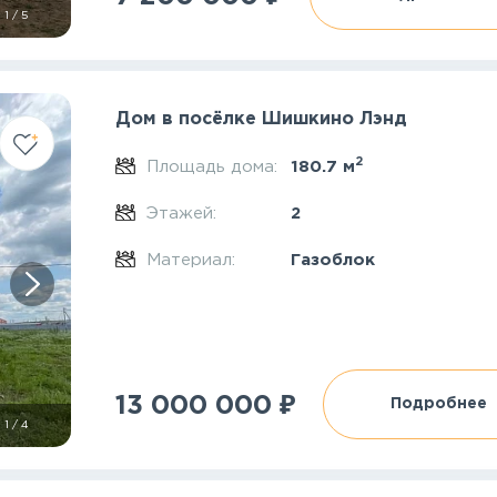
1
/
5
Дом в посёлке Шишкино Лэнд
2
Площадь дома:
180.7 м
Этажей:
2
Материал:
Газоблок
₽
13 000 000
Подробнее
1
/
4