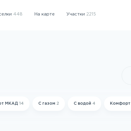
селки
448
На карте
Участки
2215
 от МКАД
14
С газом
2
С водой
4
Комфор