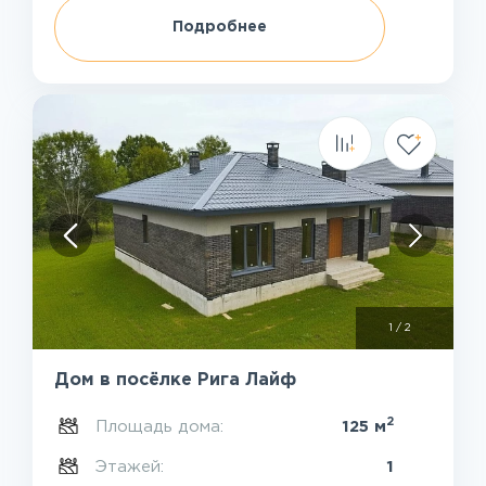
Подробнее
1
/
2
Дом в посёлке Рига Лайф
2
Площадь дома:
125 м
Этажей:
1