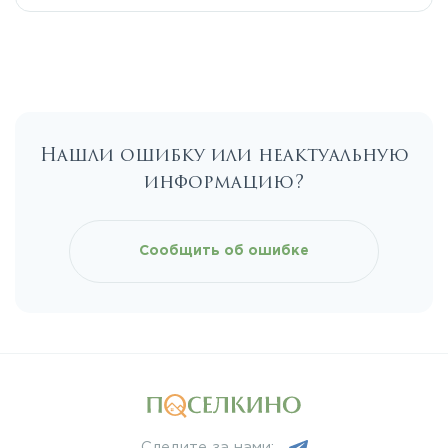
Егорьевское
Калужское
Нашли ошибку или неактуальную
Каширское
информацию?
Киевское
Сообщить об ошибке
Ленинградское
Лихачевское
Минское
Следите за нами: