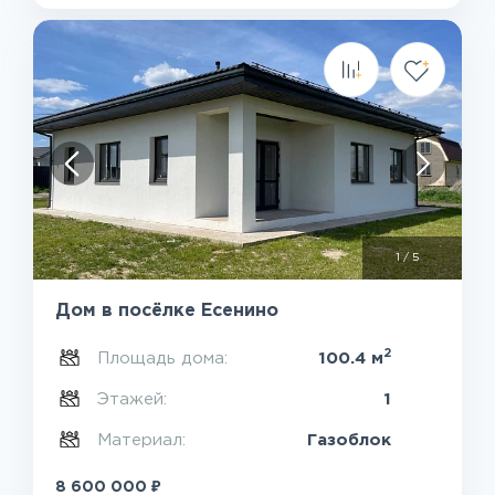
1
/
5
Дом в посёлке Есенино
2
Площадь дома:
100.4 м
Этажей:
1
Материал:
Газоблок
₽
8 600 000