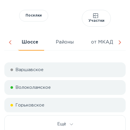
Поселки
Участки
ня
Шоссе
Районы
от МКАД
Варшавское
Волоколамское
Горьковское
Дмитровское
Ещё