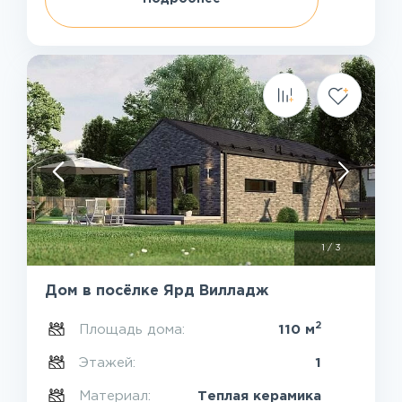
1
/
3
Дом в посёлке Ярд Вилладж
2
Площадь дома:
110 м
Этажей:
1
Материал:
Теплая керамика