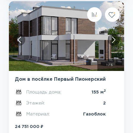
1
/
5
Дом в посёлке Первый Пионерский
2
Площадь дома:
155 м
Этажей:
2
Материал:
Газоблок
₽
24 751 000