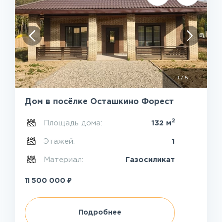
1
/
5
Дом в посёлке Осташкино Форест
2
Площадь дома:
132 м
Этажей:
1
Материал:
Газосиликат
₽
11 500 000
Подробнее