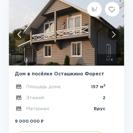
1
/
4
Дом в посёлке Осташкино Форест
2
Площадь дома:
157 м
Этажей:
2
Материал:
Брус
₽
9 000 000