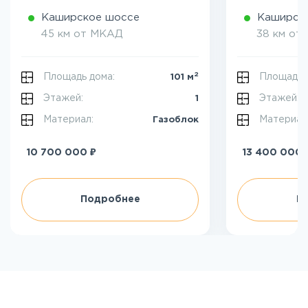
Каширское шоссе
Каширск
45 км от МКАД
38 км от
2
Площадь дома:
Площадь 
101 м
Этажей:
Этажей:
1
Материал:
Материал
Газоблок
₽
10 700 000
13 400 000
Подробнее
П