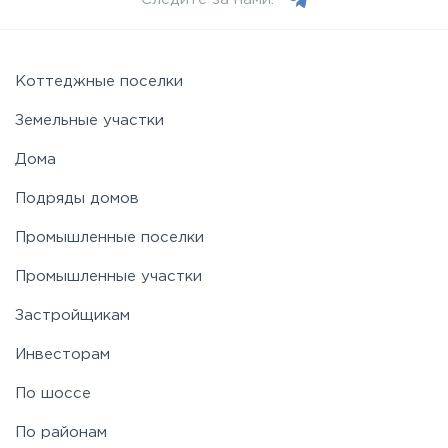
Можайское
Новорижское
Коттеджные поселки
Земельные участки
Новорязанское
Дома
Подряды домов
Носовихинское
Промышленные поселки
Пятницкое
Промышленные участки
Застройщикам
Рогачёвское
Инвесторам
Рублево-Успенское
По шоссе
По районам
Симферопольское