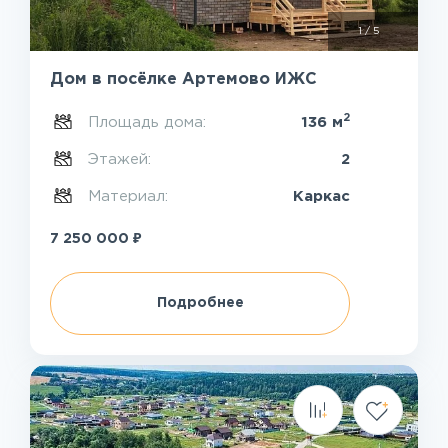
1
/
5
Дом в посёлке Артемово ИЖС
2
Площадь дома:
136 м
Этажей:
2
Материал:
Каркас
₽
7 250 000
Подробнее