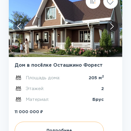
1
/
5
Дом в посёлке Осташкино Форест
2
Площадь дома:
205 м
Этажей:
2
Материал:
Брус
₽
11 000 000
Подробнее