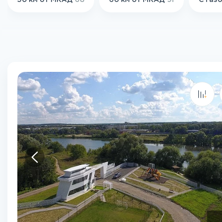
50 км от МКАД
68
60 км от МКАД
91
С газ