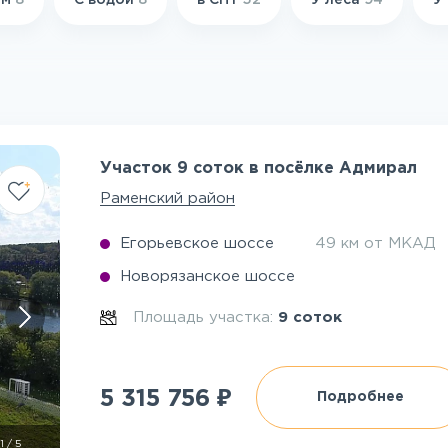
ом
8
С водой
8
в СНТ
52
У леса
94
У
Участок 9 соток в посёлке Адмирал
Раменский район
Егорьевское шоссе
49 км от МКАД
Новорязанское шоссе
Площадь участка:
9 соток
₽
5 315 756
Подробнее
1
/
5