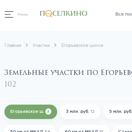
Все по
Меню
Главная
Участки
Егорьевское шоссе
Земельные участки по Егорье
102
Егорьевское ш.
X
3 млн. руб.
12
5 млн. руб