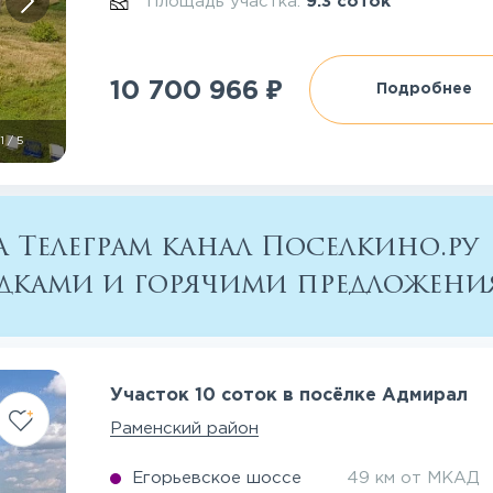
Площадь участка:
9.3 соток
₽
10 700 966
Подробнее
1
/
5
 Телеграм канал Поселкино.ру
кидками и горячими предложен
Участок 10 соток в посёлке Адмирал
Раменский район
Егорьевское шоссе
49 км от МКАД