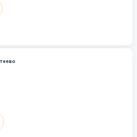
хтеево