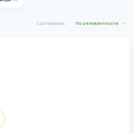
 воды
73
Сортировать:
По релевантности