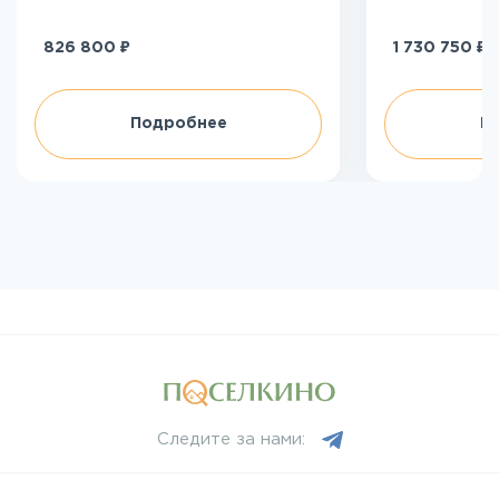
₽
₽
826 800
1 730 750
Подробнее
П
Следите за нами: