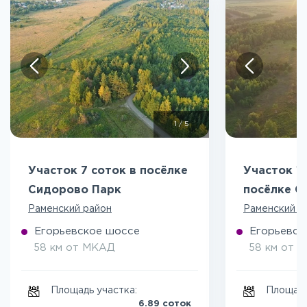
1
/
5
Участок 7 соток в посёлке
Участок 15
Сидорово Парк
посёлке С
Раменский район
Раменский р
Егорьевское шоссе
Егорьевск
58 км от МКАД
58 км от 
Площадь участка:
Площадь
6.89 соток