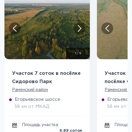
1
/
5
Участок 7 соток в посёлке
Участок 15
Сидорово Парк
посёлке С
Раменский район
Раменский р
Егорьевское шоссе
Егорьевск
58 км от МКАД
58 км от 
Площадь участка:
Площадь
6.89 соток