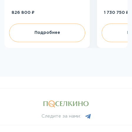
₽
₽
826 800
1 730 750
Подробнее
П
Следите за нами: