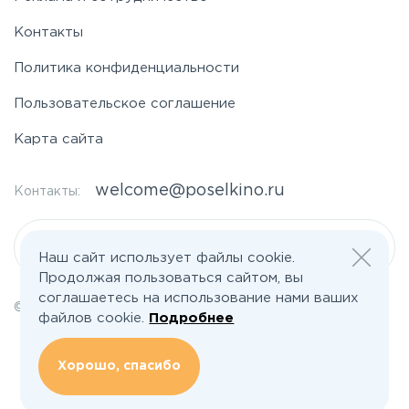
Контакты
Политика конфиденциальности
Пользовательское соглашение
Карта сайта
welcome@poselkino.ru
Контакты:
Написать нам
Наш сайт использует файлы cookie.
Продолжая пользоваться сайтом, вы
соглашаетесь на использование нами ваших
© 2026 Все права защищены | poselkino.ru
файлов cookie.
Подробнее
ИП Маслов Дмитрий Валерьевич
ИНН 503406273833
+79647266008
Хорошо, спасибо
142613, Московская область, Орехово-Зуево, ул. Северная, д.14, кв.145