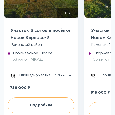
1
/
4
Участок 6 соток в посёлке
Участок 8
Новое Карпово-2
Новое Кар
Раменский район
Раменский р
Егорьевское шоссе
Егорьевск
53 км от МКАД
53 км от 
Площадь участка:
Площадь
6.3 соток
₽
756 000
₽
918 000
Подробнее
П