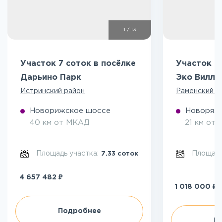
1
/
13
Участок 7 соток в посёлке
Участок 5
Дарьино Парк
Эко Вилл
Истринский район
Раменский р
Новорижское шоссе
Новоряза
40 км от МКАД
21 км от
Площадь участка:
Площадь
7.33 соток
₽
4 657 482
₽
1 018 000
Подробнее
П