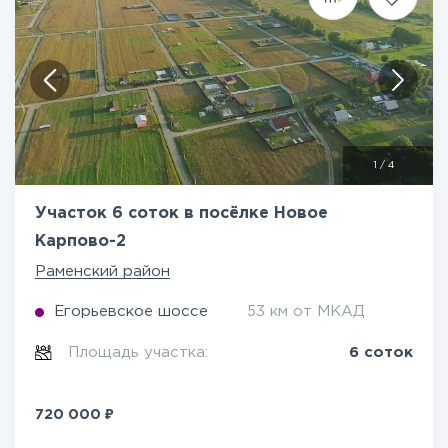
1
/
4
Участок 6 соток в посёлке Новое
Карпово-2
Раменский район
Егорьевское шоссе
53 км от МКАД
Площадь участка:
6 соток
₽
720 000