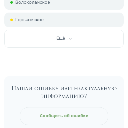
Волоколамское
Горьковское
Дмитровское
Ещё
Егорьевское
Калужское
Нашли ошибку или неактуальную
Каширское
информацию?
Киевское
Сообщить об ошибке
Ленинградское