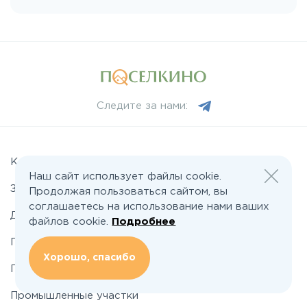
Лихачевское
Минское
Следите за нами:
Можайское
Новорижское
Коттеджные поселки
Наш сайт использует файлы cookie.
Земельные участки
Продолжая пользоваться сайтом, вы
Новорязанское
соглашаетесь на использование нами ваших
Дома
файлов cookie.
Подробнее
Подряды домов
Носовихинское
Хорошо, спасибо
Промышленные поселки
Пятницкое
Промышленные участки