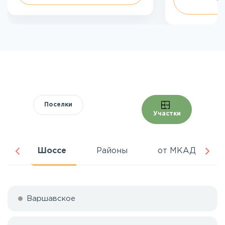
Поселки
Участки
ня
Шоссе
Районы
от МКАД
Варшавское