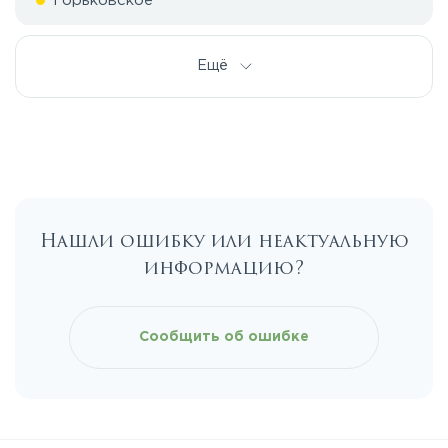
Горьковское
Дмитровское
Ещё
Егорьевское
Калужское
Нашли ошибку или неактуальную
Каширское
информацию?
Киевское
Сообщить об ошибке
Ленинградское
Лихачевское