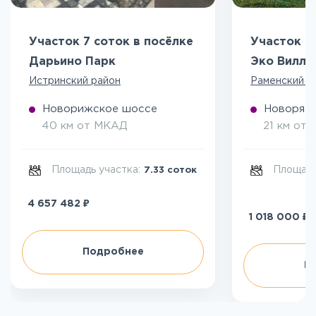
Участок 7 соток в посёлке
Участок 5
Дарьино Парк
Эко Вилл
Истринский район
Раменский р
Новорижское шоссе
Новоряза
40 км от МКАД
21 км от
Площадь участка:
Площадь
7.33 соток
₽
4 657 482
₽
1 018 000
Подробнее
П