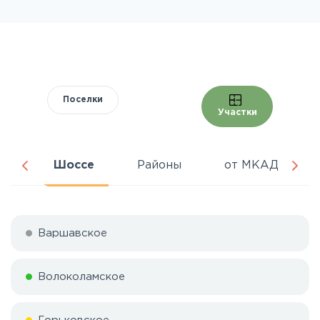
Поселки
Участки
ня
Шоссе
Районы
от МКАД
Варшавское
Волоколамское