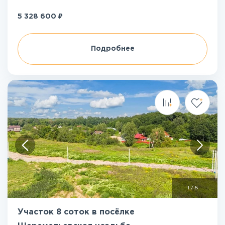
₽
5 328 600
Подробнее
1
/
5
Участок 8 соток в посёлке