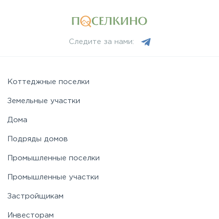
Минское
Следите за нами:
Можайское
Новорижское
Коттеджные поселки
Земельные участки
Новорязанское
Дома
Подряды домов
Носовихинское
Промышленные поселки
Пятницкое
Промышленные участки
Застройщикам
Рогачёвское
Инвесторам