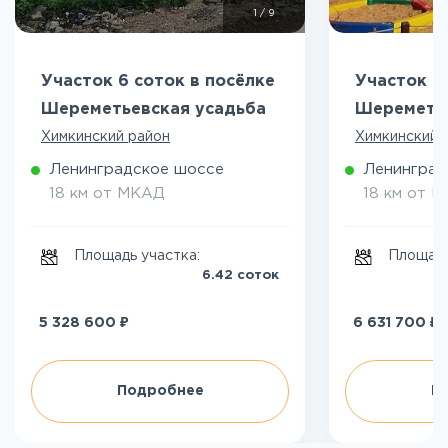
1
/
9
Участок 6 соток в посёлке
Участок 8
Шереметьевская усадьба
Шереметье
Химкинский район
Химкинский 
Ленинградское шоссе
Ленинград
18 км от МКАД
18 км от 
Площадь участка:
Площадь
6.42 соток
₽
₽
5 328 600
6 631 700
Подробнее
П