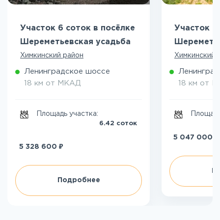
Участок 6 соток в посёлке
Участок 5
Шереметьевская усадьба
Шереметье
Химкинский район
Химкинский 
Ленинградское шоссе
Ленинград
18 км от МКАД
18 км от 
Площадь участка:
Площадь
6.42 соток
₽
5 047 000
₽
5 328 600
П
Подробнее