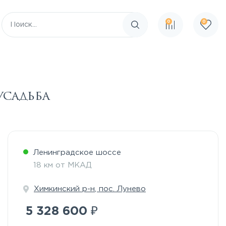
0
0
Поиск по сайту
усадьба
Ленинградское шоссе
18 км от МКАД
Химкинский р-н
,
пос. Лунево
₽
5 328 600