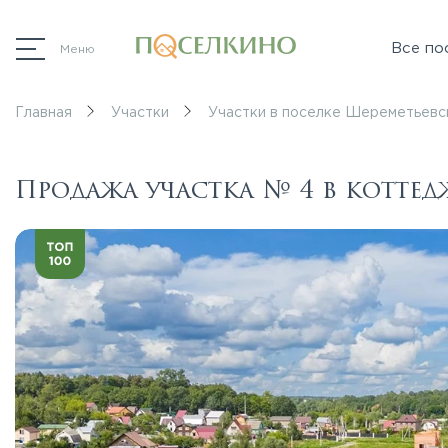
Все по
Меню
Главная
Участки
Участки в поселке Шереметьевс
Продажа участка № 4 в котте