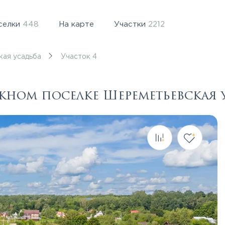
селки
448
На карте
Участки
2212
кая усадьба
Участок 4
джном поселке Шереметьевская 