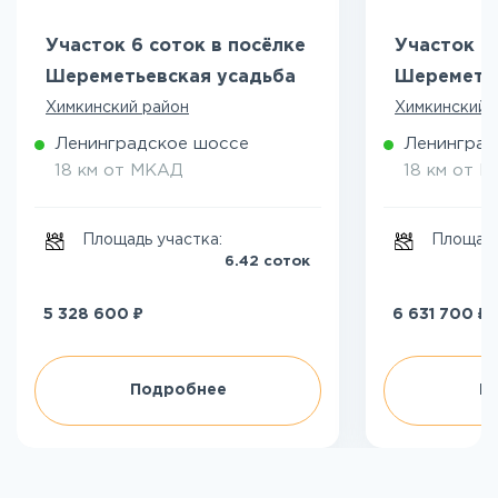
Участок 6 соток в посёлке
Участок 8
Шереметьевская усадьба
Шереметье
Химкинский район
Химкинский 
Ленинградское шоссе
Ленинград
18 км от МКАД
18 км от 
Площадь участка:
Площадь
6.42 соток
₽
₽
5 328 600
6 631 700
Подробнее
П