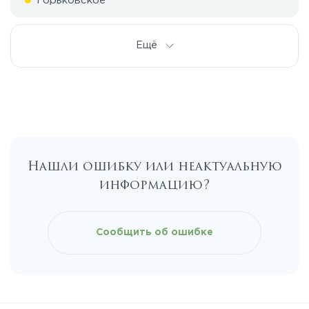
Горьковское
Дмитровское
Ещё
Егорьевское
Калужское
Нашли ошибку или неактуальную
Каширское
информацию?
Киевское
Сообщить об ошибке
Ленинградское
Лихачевское