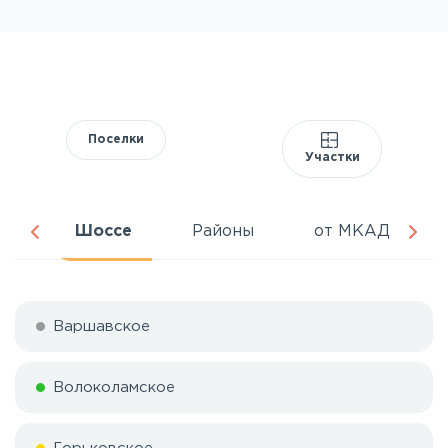
Поселки
Участки
ня
Шоссе
Районы
от МКАД
Варшавское
Волоколамское