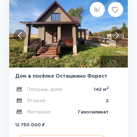
1
/
5
Дом в посёлке Осташкино Форест
2
Площадь дома:
142 м
Этажей:
2
Материал:
Газосиликат
₽
12 750 000