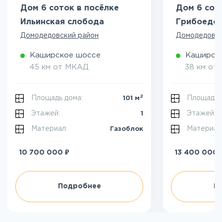
Дом 6 соток в посёлке
Дом 6 сот
Ильинская слобода
Грибоедо
Домодедовский район
Домодедовск
Каширское шоссе
Каширск
45 км от МКАД
38 км от
2
Площадь дома:
Площадь 
101 м
Этажей:
Этажей:
1
Материал:
Материал
Газоблок
₽
10 700 000
13 400 000
Подробнее
П