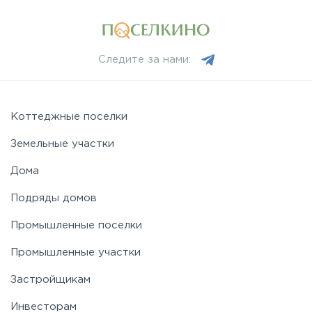
Минское
Следите за нами:
Можайское
Новорижское
Коттеджные поселки
Земельные участки
Новорязанское
Дома
Подряды домов
Носовихинское
Промышленные поселки
Пятницкое
Промышленные участки
Застройщикам
Рогачёвское
Инвесторам