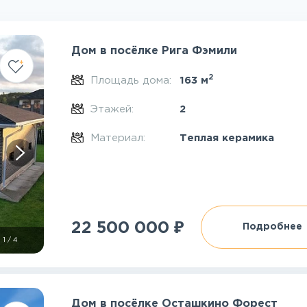
Дом в посёлке Рига Фэмили
2
Площадь дома:
163 м
Этажей:
2
Материал:
Теплая керамика
₽
22 500 000
Подробнее
1
/
4
Дом в посёлке Осташкино Форест