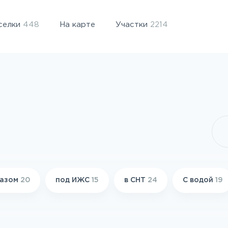
селки
448
На карте
Участки
2214
газом
20
под ИЖС
15
в СНТ
24
С водой
19