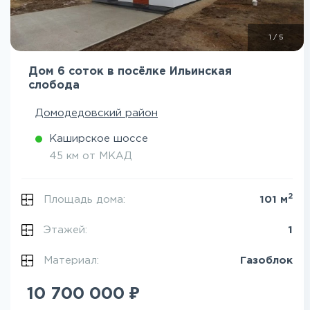
1
/
5
Дом 6 соток в посёлке Ильинская
слобода
Домодедовский район
Каширское шоссе
45 км от МКАД
2
Площадь дома:
101 м
Этажей:
1
Материал:
Газоблок
₽
10 700 000