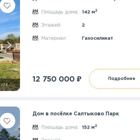
2
Площадь дома:
142 м
Этажей:
2
Материал:
Газосиликат
₽
12 750 000
Подробнее
1
/
5
Дом в посёлке Салтыково Парк
2
Площадь дома:
152 м