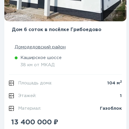
1
/
11
Дом 6 соток в посёлке Грибоедово
Домодедовский район
Каширское шоссе
38 км от МКАД
2
Площадь дома:
104 м
Этажей:
1
Материал:
Газоблок
₽
13 400 000