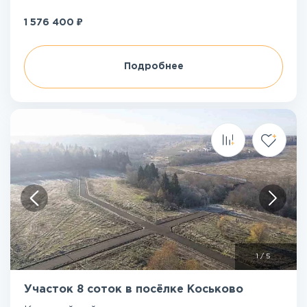
₽
1 576 400
Подробнее
1
/
5
Участок 8 соток в посёлке Коськово