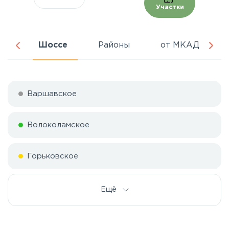
Участки
ня
Шоссе
Районы
от МКАД
Варшавское
Волоколамское
Горьковское
Дмитровское
Ещё
Егорьевское