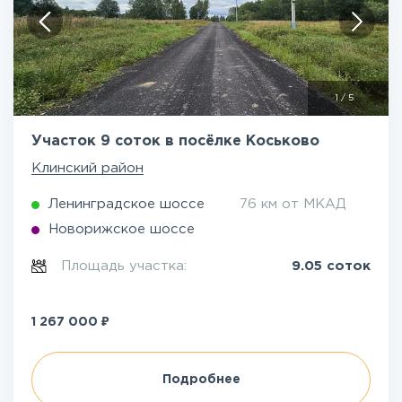
1
/
5
Участок 9 соток в посёлке Коськово
Клинский район
Ленинградское шоссе
76 км от МКАД
Новорижское шоссе
Площадь участка:
9.05 соток
₽
1 267 000
Подробнее