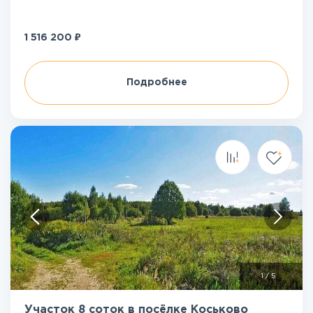
₽
1 516 200
Подробнее
1
/
5
Участок 8 соток в посёлке Коськово