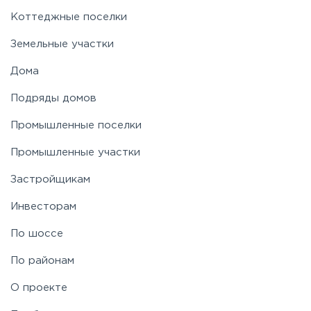
Новорижское
Коттеджные поселки
Земельные участки
Новорязанское
Дома
Подряды домов
Носовихинское
Промышленные поселки
Пятницкое
Промышленные участки
Застройщикам
Рогачёвское
Инвесторам
Рублево-Успенское
По шоссе
По районам
Симферопольское
О проекте
Таракановское