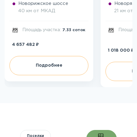
Новорижское шоссе
Новоряза
40 км от МКАД
21 км от
Площадь участка:
Площадь
7.33 соток
₽
4 657 482
₽
1 018 000
Подробнее
П
Поселки