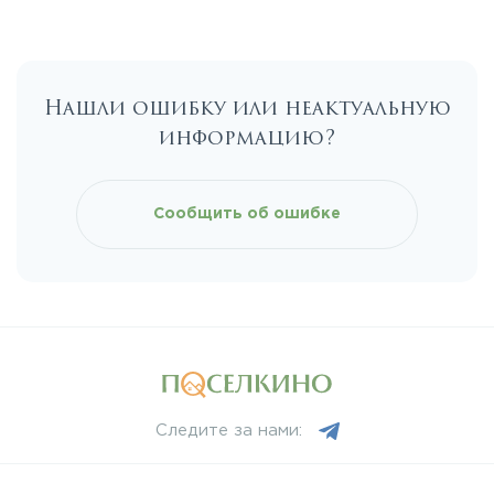
Калужское
Нашли ошибку или неактуальную
Каширское
информацию?
Киевское
Сообщить об ошибке
Ленинградское
Лихачевское
Минское
Следите за нами:
Можайское