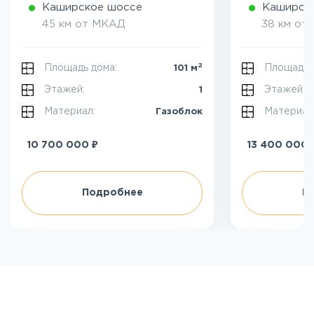
Каширское шоссе
Каширск
45 км от МКАД
38 км от
2
Площадь дома:
Площадь 
101 м
Этажей:
Этажей:
1
Материал:
Материал
Газоблок
₽
10 700 000
13 400 000
Подробнее
П