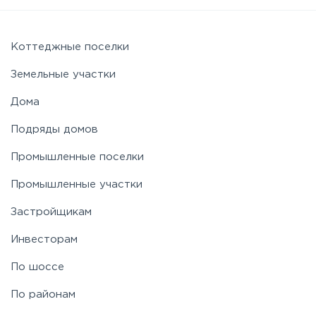
Можайское
Новорижское
Коттеджные поселки
Земельные участки
Новорязанское
Дома
Подряды домов
Носовихинское
Промышленные поселки
Пятницкое
Промышленные участки
Застройщикам
Рогачёвское
Инвесторам
Рублево-Успенское
По шоссе
По районам
Симферопольское