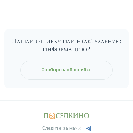
Егорьевское
Калужское
Нашли ошибку или неактуальную
Каширское
информацию?
Киевское
Сообщить об ошибке
Ленинградское
Лихачевское
Минское
Следите за нами: