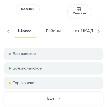
Поселки
Участки
ня
Шоссе
Районы
от МКАД
Варшавское
Волоколамское
Горьковское
Дмитровское
Ещё