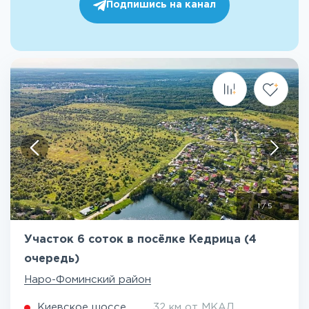
Подпишись на канал
1
/
5
Участок 6 соток в посёлке Кедрица (4
очередь)
Наро-Фоминский район
Киевское шоссе
32 км от МКАД