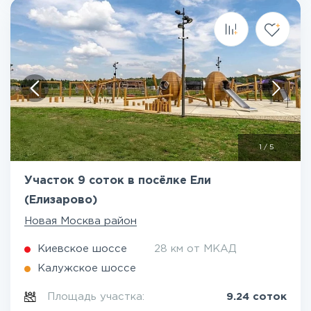
1
/
5
Участок 9 соток в посёлке Ели
(Елизарово)
Новая Москва район
Киевское шоссе
28 км от МКАД
Калужское шоссе
Площадь участка:
9.24 соток