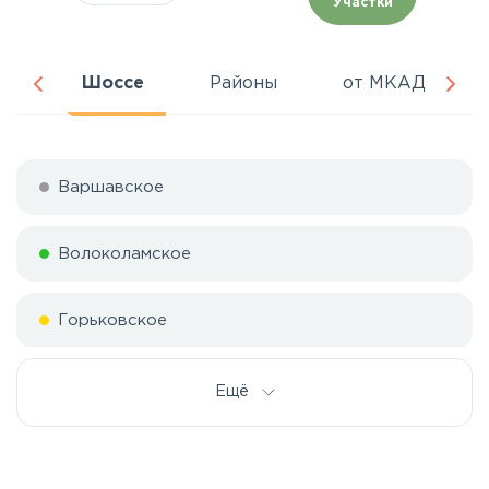
Участки
ня
Шоссе
Районы
от МКАД
Варшавское
Волоколамское
Горьковское
Дмитровское
Ещё
Егорьевское