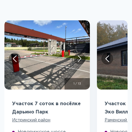
1
/
13
Участок 7 соток в посёлке
Участок 5
Дарьино Парк
Эко Вилл
Истринский район
Раменский р
Новорижское шоссе
Новоряза