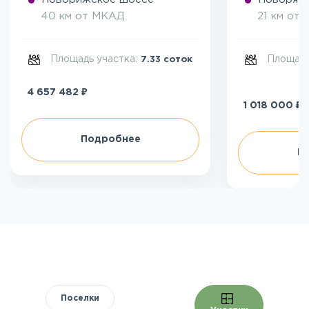
40 км от МКАД
21 км от
Площадь участка:
Площадь
7.33 соток
₽
4 657 482
₽
1 018 000
Подробнее
П
Поселки