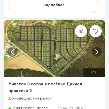
Подробнее
1
/
5
Участок 8 соток в посёлке Дачная
практика 2
Домодедовский район
Каширское шоссе
38 км от МКАД