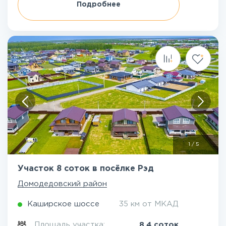
Подробнее
1
/
5
Участок 8 соток в посёлке Рэд
Домодедовский район
Каширское шоссе
35 км от МКАД
Площадь участка:
8.4 соток