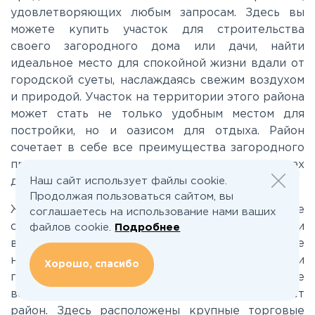
удовлетворяющих любым запросам. Здесь вы
Носовихинское
можете купить участок для строительства
своего загородного дома или дачи, найти
Пятницкое
идеальное место для спокойной жизни вдали от
городской суеты, наслаждаясь свежим воздухом
и природой. Участок на территории этого района
Рогачёвское
может стать не только удобным местом для
постройки, но и оазисом для отдыха. Район
Рублево-Успенское
сочетает в себе все преимущества загородного
проживания, оставаясь при этом в пределах
Наш сайт использует файлы cookie.
досягаемости городской инфраструктуры.
Симферопольское
Продолжая пользоваться сайтом, вы
Жизнь загородом в Домодедовском районе
соглашаетесь на использование нами ваших
сочетает в себе комфорт городской жизни и
Таракановское
файлов cookie.
Подробнее
возможности активного отдыха. Вы сможете
наслаждаться свежим воздухом, зелеными
Хорошо, спасибо
Фряновское
парками и природными водоемами, а также
всеми удобствами, которые предоставляет
район. Здесь расположены крупные торговые
Щелковское