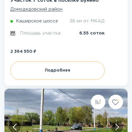
Участок 7 соток в посёлке Бунино
Домодедовский район
Каширское шоссе
38 км от МКАД
Площадь участка:
6.55 соток
₽
2 364 550
Подробнее