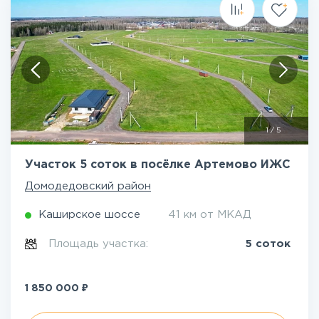
1
/
5
Участок 5 соток в посёлке Артемово ИЖС
Домодедовский район
Каширское шоссе
41 км от МКАД
Площадь участка:
5 соток
₽
1 850 000