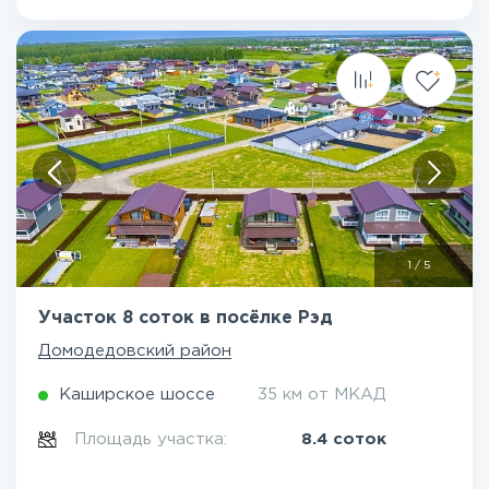
1
/
5
Участок 8 соток в посёлке Рэд
Домодедовский район
Каширское шоссе
35 км от МКАД
Площадь участка:
8.4 соток