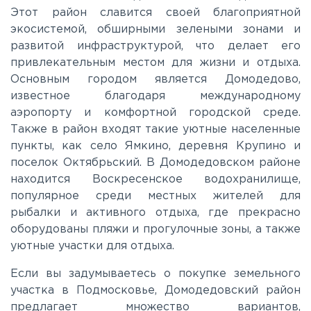
Этот район славится своей благоприятной
Киевское
экосистемой, обширными зелеными зонами и
развитой инфраструктурой, что делает его
привлекательным местом для жизни и отдыха.
Ленинградское
Основным городом является Домодедово,
известное благодаря международному
Лихачевское
аэропорту и комфортной городской среде.
Также в район входят такие уютные населенные
пункты, как село Ямкино, деревня Крупино и
Минское
поселок Октябрьский. В Домодедовском районе
находится Воскресенское водохранилище,
популярное среди местных жителей для
Можайское
рыбалки и активного отдыха, где прекрасно
оборудованы пляжи и прогулочные зоны, а также
Новорижское
уютные участки для отдыха.
Если вы задумываетесь о покупке земельного
Новорязанское
участка в Подмосковье, Домодедовский район
предлагает множество вариантов,