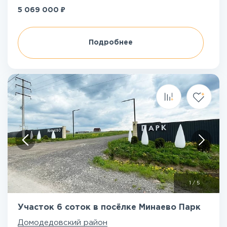
₽
5 069 000
Подробнее
1
/
5
Участок 6 соток в посёлке Минаево Парк
Домодедовский район