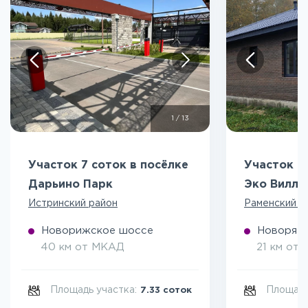
1
/
13
Участок 7 соток в посёлке
Участок 5
Дарьино Парк
Эко Вилл
Истринский район
Раменский р
Новорижское шоссе
Новоряза
40 км от МКАД
21 км от
Площадь участка:
Площадь
7.33 соток