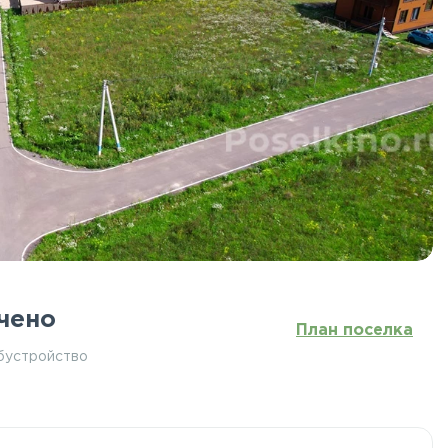
чено
План поселка
бустройство