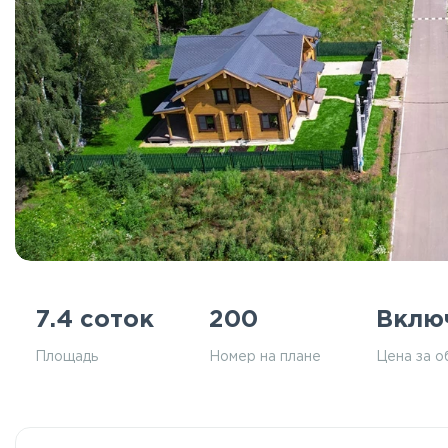
7.4 соток
200
Вклю
Площадь
Номер на плане
Цена за о