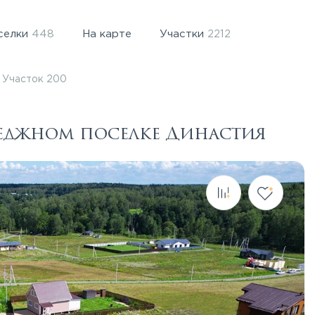
селки
448
На карте
Участки
2212
Участок 200
теджном поселке Династия