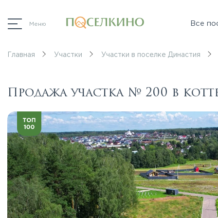
Все по
Меню
Главная
Участки
Участки в поселке Династия
Продажа участка № 200 в кот