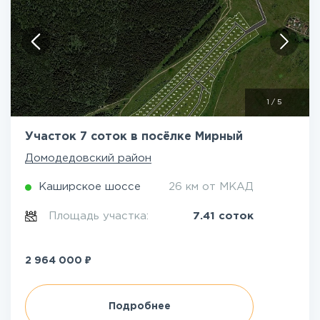
1
/
5
Участок 7 соток в посёлке Мирный
Домодедовский район
Каширское шоссе
26 км от МКАД
Площадь участка:
7.41 соток
₽
2 964 000
Подробнее