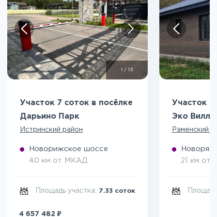
1
/
13
Участок 7 соток в посёлке
Участок 5
Дарьино Парк
Эко Вилл
Истринский район
Раменский р
Новорижское шоссе
Новоряза
40 км от МКАД
21 км от
Площадь участка:
Площадь
7.33 соток
₽
4 657 482