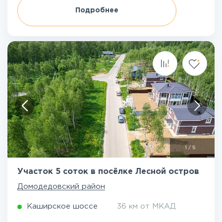
Подробнее
1
/
5
Участок 5 соток в посёлке Лесной остров
Домодедовский район
Каширское шоссе
36 км от МКАД