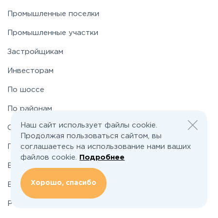
Промышленные поселки
Пятницкое
Промышленные участки
Застройщикам
Рогачёвское
Инвесторам
Рублево-Успенское
По шоссе
По районам
Симферопольское
Наш сайт использует файлы cookie.
О проекте
Продолжая пользоваться сайтом, вы
Таракановское
соглашаетесь на использование нами ваших
Подбор земельного участка
файлов cookie.
Подробнее
Вакансии
Фряновское
Хорошо, спасибо
Блог
Щелковское
Реклама и сотрудничество