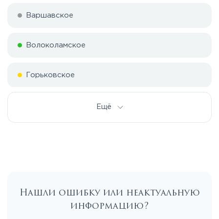
Варшавское
Волоколамское
Горьковское
Дмитровское
Ещё
Егорьевское
Калужское
Нашли ошибку или неактуальную
Каширское
информацию?