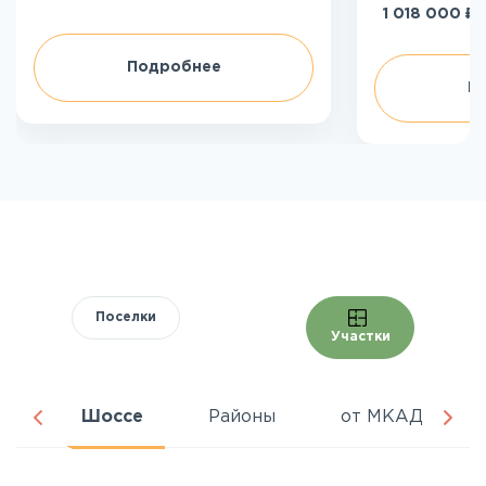
₽
1 018 000
Подробнее
П
Поселки
Участки
ня
Шоссе
Районы
от МКАД