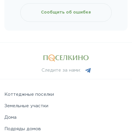
Киевское
Сообщить об ошибке
Ленинградское
Лихачевское
Минское
Следите за нами:
Можайское
Новорижское
Коттеджные поселки
Земельные участки
Новорязанское
Дома
Подряды домов
Носовихинское