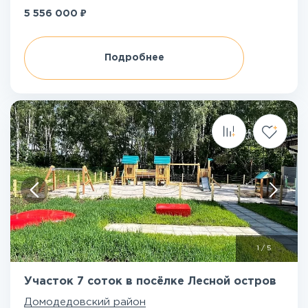
₽
5 556 000
Подробнее
1
/
5
Участок 7 соток в посёлке Лесной остров
Домодедовский район