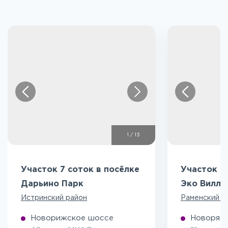
1
/
13
Участок 7 соток в посёлке
Участок 5
Дарьино Парк
Эко Вилл
Истринский район
Раменский р
Новорижское шоссе
Новоряза