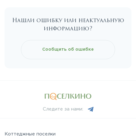
Калужское
Нашли ошибку или неактуальную
Каширское
информацию?
Киевское
Сообщить об ошибке
Ленинградское
Лихачевское
Минское
Следите за нами:
Можайское
Новорижское
Коттеджные поселки