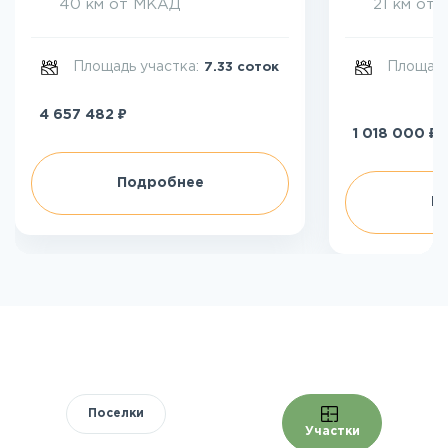
40 км от МКАД
21 км от
Площадь участка:
Площадь
7.33 соток
₽
4 657 482
₽
1 018 000
Подробнее
П
Поселки
Участки