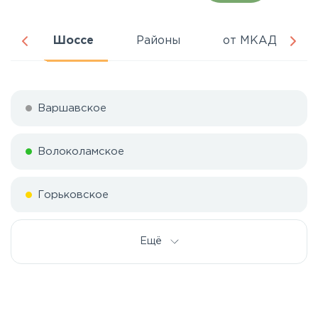
ня
Шоссе
Районы
от МКАД
Варшавское
Волоколамское
Горьковское
Дмитровское
Ещё
Егорьевское