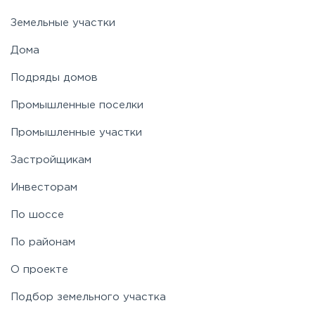
Земельные участки
Новорязанское
Дома
Подряды домов
Носовихинское
Промышленные поселки
Пятницкое
Промышленные участки
Застройщикам
Рогачёвское
Инвесторам
Рублево-Успенское
По шоссе
По районам
Симферопольское
О проекте
Таракановское
Подбор земельного участка