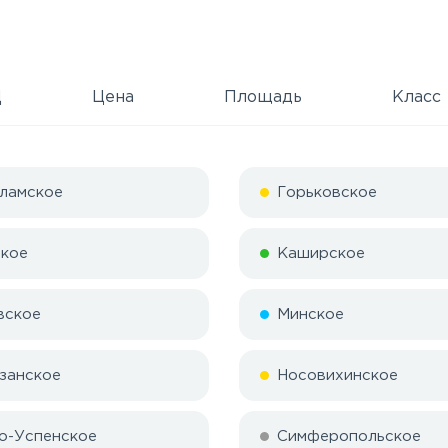
Д
Цена
Площадь
Класс
ламское
Горьковское
кое
Каширское
вское
Минское
занское
Носовихинское
о-Успенское
Симферопольское