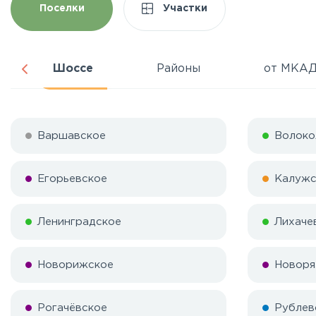
Поселки
Участки
Шоссе
Районы
от МКА
Варшавское
Волоко
Егорьевское
Калужс
Ленинградское
Лихаче
Новорижское
Новоря
Рогачёвское
Рублев