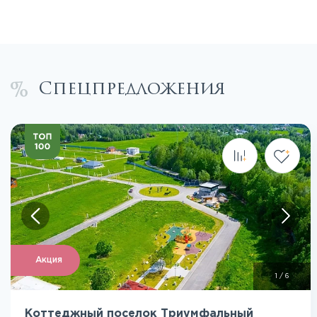
Спецпредложения
Посмотреть все фото
Акция
1
/
6
Коттеджный поселок Триумфальный