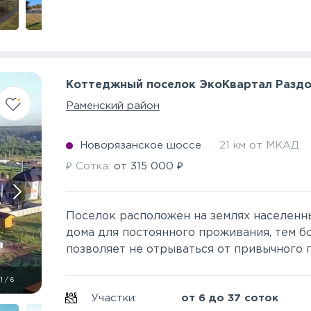
Коттеджный поселок ЭкоКвартал Раздо
Раменский район
Новорязанское шоссе
21 км от МКАД
₽
₽
Сотка:
от
315 000
Поселок расположен на землях населенны
дома для постоянного проживания, тем 
позволяет не отрываться от привычного г
1
/
6
Участки:
от 6 до 37 соток