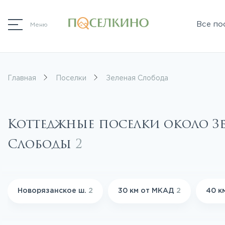
Все по
Меню
Главная
Поселки
Зеленая Слобода
Коттеджные поселки около З
Слободы
2
Новорязанское ш.
2
30 км от МКАД
2
40 к