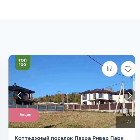
Посмотреть все фото
Акция
1
/
6
Коттеджный поселок Пахра Ривер Парк