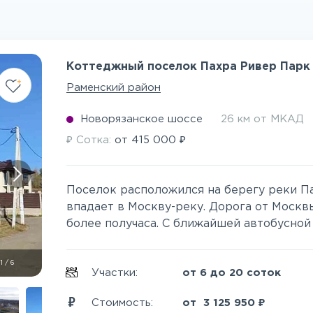
Коттеджный поселок Пахра Ривер Парк
Раменский район
Новорязанское шоссе
26 км от МКАД
₽
₽
Сотка:
от
415 000
Поселок расположился на берегу реки Па
впадает в Москву-реку. Дорога от Москв
более получаса. С ближайшей автобусной 
1
/
6
Участки:
от 6 до 20 соток
₽
Стоимость:
от
3 125 950