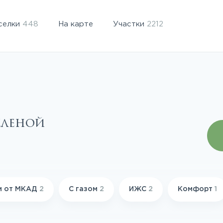
селки
448
На карте
Участки
2212
еленой
м от МКАД
2
С газом
2
ИЖС
2
Комфорт
1