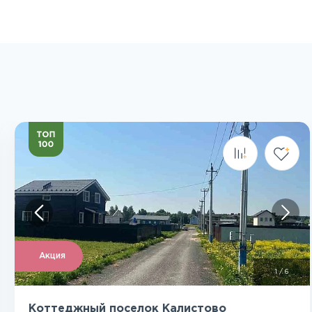
Посмотреть все фото
Акция
1
/
6
Коттеджный поселок Калистово