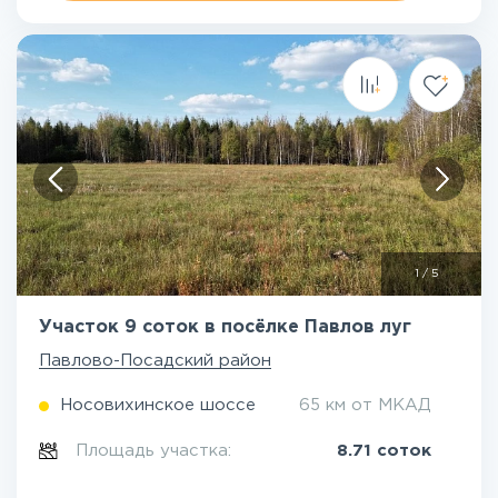
1
/
5
Участок 9 соток в посёлке Павлов луг
Павлово-Посадский район
Носовихинское шоссе
65 км от МКАД
Площадь участка:
8.71 соток