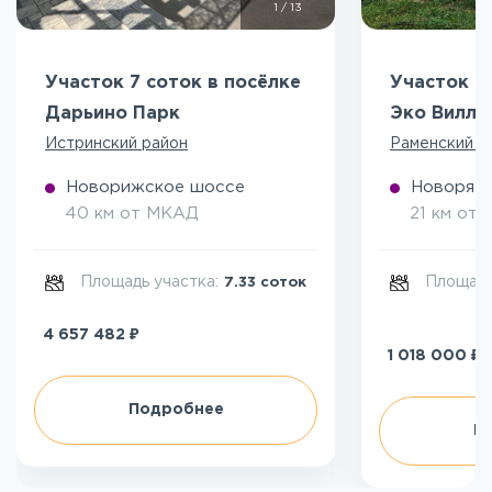
1
/
13
Участок 7 соток в посёлке
Участок 5
Дарьино Парк
Эко Вилл
Истринский район
Раменский р
Новорижское шоссе
Новоряза
40 км от МКАД
21 км от
Площадь участка:
Площадь
7.33 соток
₽
4 657 482
₽
1 018 000
Подробнее
П