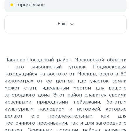
Горьковское
Дмитровское
Ещё
Егорьевское
Калужское
Павлово-Посадский район Московской области
— это живописный уголок Подмосковья,
находящийся на востоке от Москвы, всего в 60
Каширское
километрах от ее центра, где участок земли
может стать идеальным местом для вашего
Киевское
загородного дома. Этот район славится своими
красивыми природными пейзажами, богатым
культурным наследием и историей, которые
Ленинградское
делают его привлекательным как для
постоянного проживания, так и для загородного
Лихачевское
отдыха. Основным городом района является