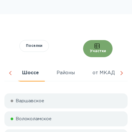
Поселки
Участки
ня
Шоссе
Районы
от МКАД
Варшавское
Волоколамское