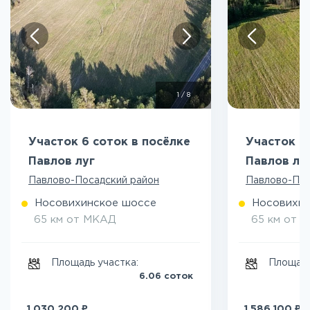
1
/
8
Участок 6 соток в посёлке
Участок 9
Павлов луг
Павлов лу
Павлово-Посадский район
Павлово-Пос
Носовихинское шоссе
Носовихин
65 км от МКАД
65 км от 
Площадь участка:
Площадь
6.06 соток
₽
₽
1 030 200
1 586 100