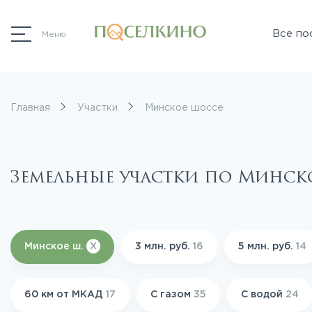
Все по
Меню
Главная
Участки
Минское шоссе
Земельные участки по Минс
Минское ш.
X
3 млн. руб.
16
5 млн. руб.
14
60 км от МКАД
17
С газом
35
С водой
24