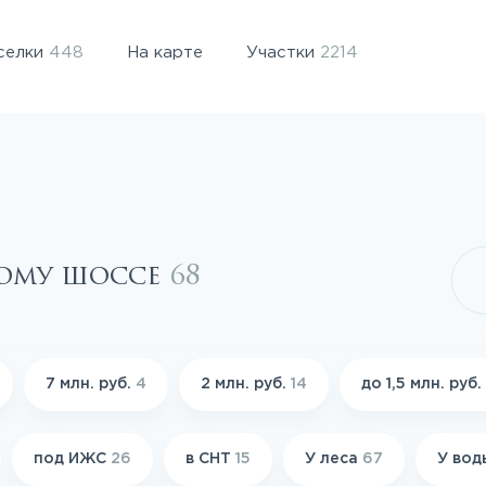
селки
448
На карте
Участки
2214
кому шоссе
68
7 млн. руб.
4
2 млн. руб.
14
до 1,5 млн. руб.
под ИЖС
26
в СНТ
15
У леса
67
У во