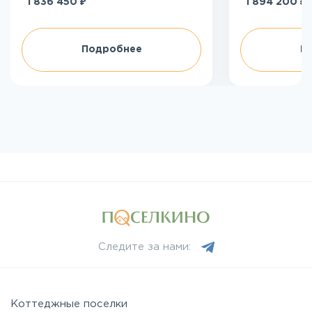
₽
₽
1 836 450
1 894 200
Подробнее
П
Следите за нами:
Коттеджные поселки