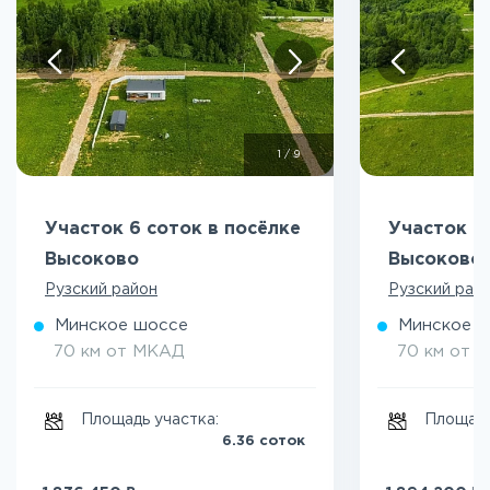
1
/
9
Участок 6 соток в посёлке
Участок 7
Высоково
Высоково
Рузский район
Рузский рай
Минское шоссе
Минское 
70 км от МКАД
70 км от 
Площадь участка:
Площадь
6.36 соток