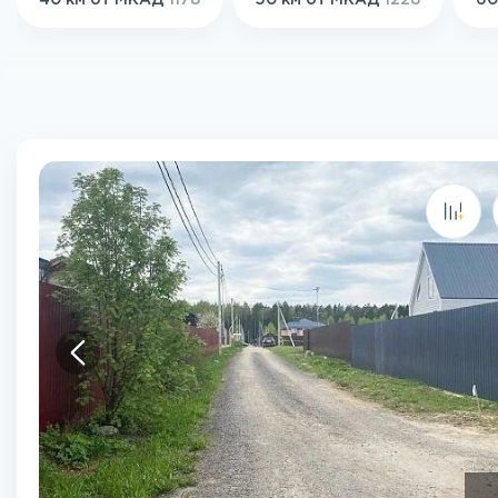
40 км от МКАД
1178
50 км от МКАД
1228
60