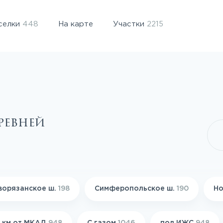
селки
448
На карте
Участки
2215
ревней
ворязанское ш.
198
Симферопольское ш.
190
Но