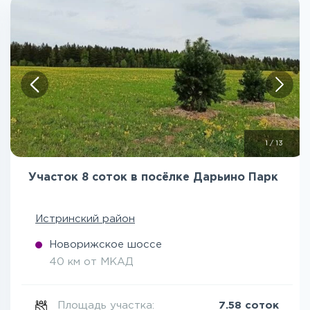
1
/
13
Участок 8 соток в посёлке Дарьино Парк
Истринский район
Новорижское шоссе
40 км от МКАД
Площадь участка:
7.58 соток