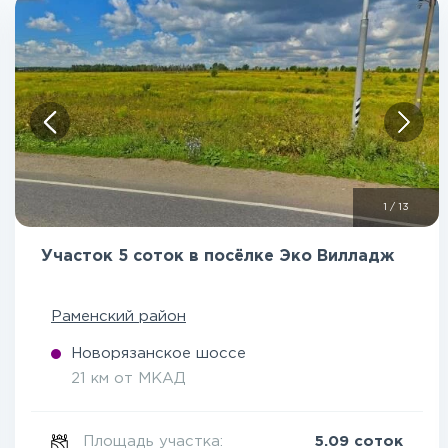
1
/
13
Участок 5 соток в посёлке Эко Вилладж
Раменский район
Новорязанское шоссе
21 км от МКАД
Площадь участка:
5.09 соток