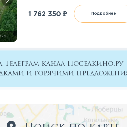
₽
1 762 350
Подробнее
1
/
5
 Телеграм канал Поселкино.ру
кидками и горячими предложен