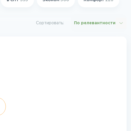
в СНТ
535
Эконом
500
Комфорт
226
Сортировать:
По релевантности