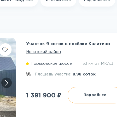
 км от МКАД
948
С газом
1046
под ИЖС
948
Участок 9 соток в посёлке Калитино
Ногинский район
Горьковское шоссе
53 км от МКАД
Площадь участка:
8.98 соток
₽
1 391 900
Подробнее
1
/
5