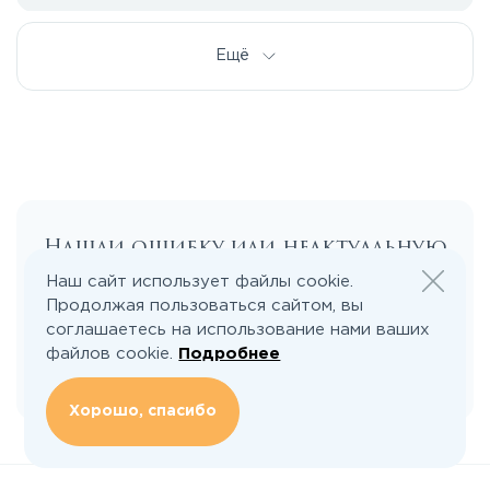
Дмитровское
Ещё
Егорьевское
Калужское
Нашли ошибку или неактуальную
Каширское
информацию?
Наш сайт использует файлы cookie.
Продолжая пользоваться сайтом, вы
Киевское
соглашаетесь на использование нами ваших
Сообщить об ошибке
файлов cookie.
Подробнее
Ленинградское
Хорошо, спасибо
Лихачевское