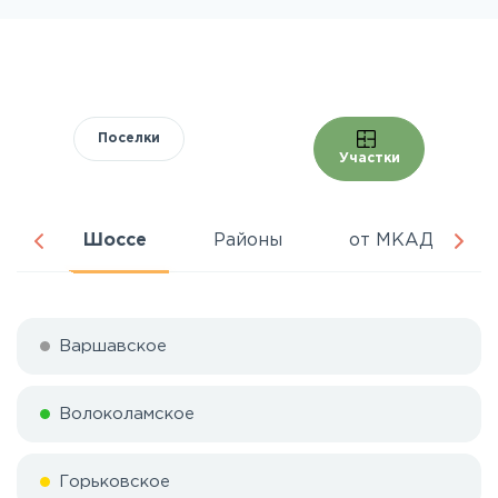
Поселки
Участки
ня
Шоссе
Районы
от МКАД
Варшавское
Волоколамское
Горьковское