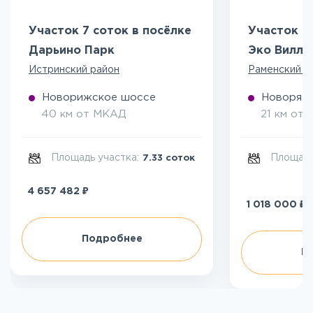
Участок 7 соток в посёлке
Участок 5
Дарьино Парк
Эко Вилл
Истринский район
Раменский р
Новорижское шоссе
Новоряза
40 км от МКАД
21 км от
Площадь участка:
Площадь
7.33 соток
₽
4 657 482
₽
1 018 000
Подробнее
П