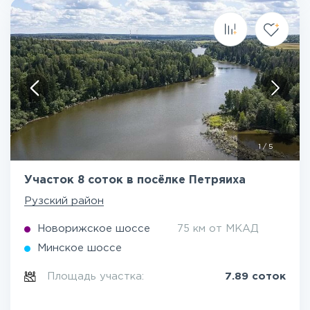
1
/
5
Участок 8 соток в посёлке Петряиха
Рузский район
Новорижское шоссе
75 км от МКАД
Минское шоссе
Площадь участка:
7.89 соток