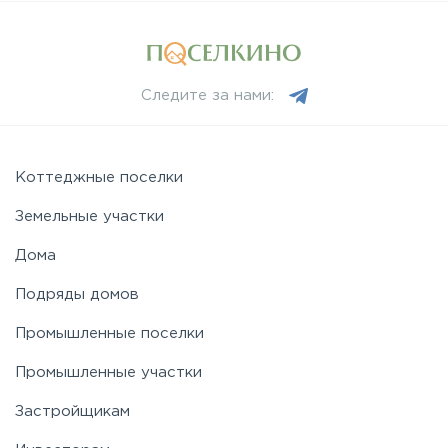
Минское
Следите за нами:
Можайское
Новорижское
Коттеджные поселки
Земельные участки
Новорязанское
Дома
Подряды домов
Носовихинское
Промышленные поселки
Пятницкое
Промышленные участки
Застройщикам
Рогачёвское