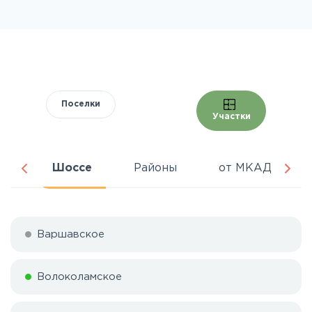
Поселки
Участки
ня
Шоссе
Районы
от МКАД
Варшавское
Волоколамское