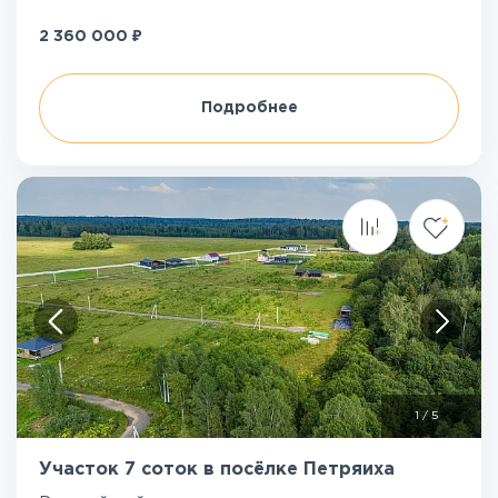
₽
2 360 000
Подробнее
1
/
5
Участок 7 соток в посёлке Петряиха