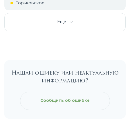
Горьковское
Дмитровское
Ещё
Егорьевское
Калужское
Нашли ошибку или неактуальную
Каширское
информацию?
Киевское
Сообщить об ошибке
Ленинградское
Лихачевское