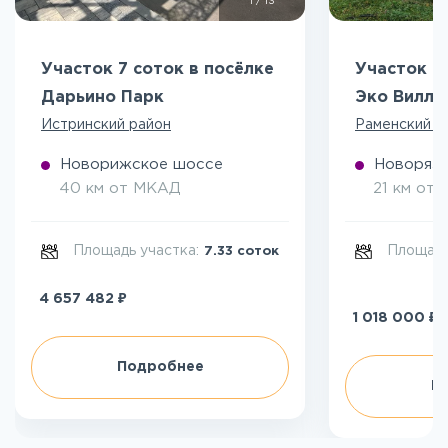
1
/
13
Участок 7 соток в посёлке
Участок 5
Дарьино Парк
Эко Вилл
Истринский район
Раменский р
Новорижское шоссе
Новоряза
40 км от МКАД
21 км от
Площадь участка:
Площадь
7.33 соток
₽
4 657 482
₽
1 018 000
Подробнее
П