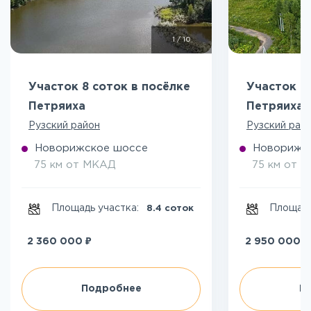
1
/
10
Участок 8 соток в посёлке
Участок 7
Петряиха
Петряиха
Рузский район
Рузский рай
Новорижское шоссе
Новорижс
75 км от МКАД
75 км от 
Площадь участка:
Площадь
8.4 соток
₽
₽
2 360 000
2 950 000
Подробнее
П