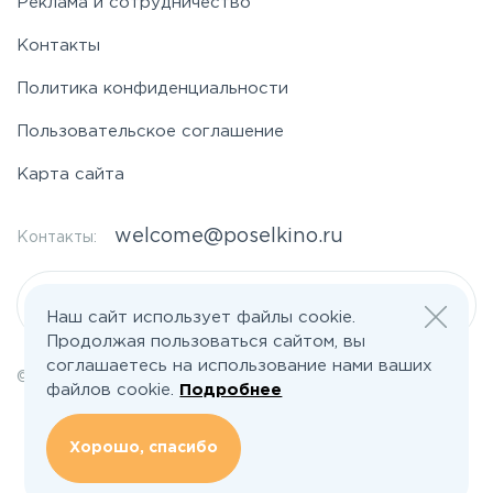
Реклама и сотрудничество
Контакты
Политика конфиденциальности
Пользовательское соглашение
Карта сайта
welcome@poselkino.ru
Контакты:
Написать нам
Наш сайт использует файлы cookie.
Продолжая пользоваться сайтом, вы
соглашаетесь на использование нами ваших
© 2026 Все права защищены | poselkino.ru
файлов cookie.
Подробнее
ИП Маслов Дмитрий Валерьевич
ИНН 503406273833
+79647266008
Хорошо, спасибо
142613, Московская область, Орехово-Зуево, ул. Северная, д.14, кв.145