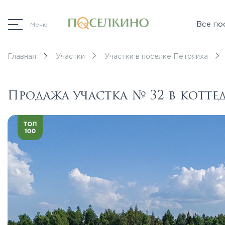
Все по
Меню
Главная
Участки
Участки в поселке Петряиха
Продажа участка № 32 в котт