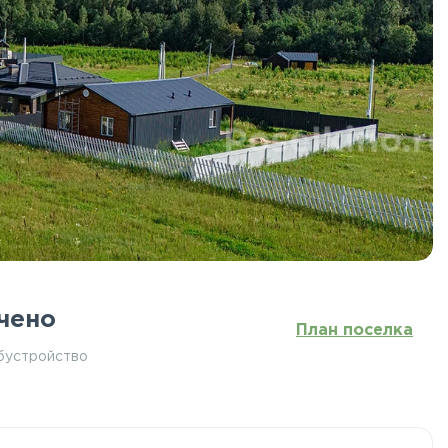
чено
План поселка
бустройство