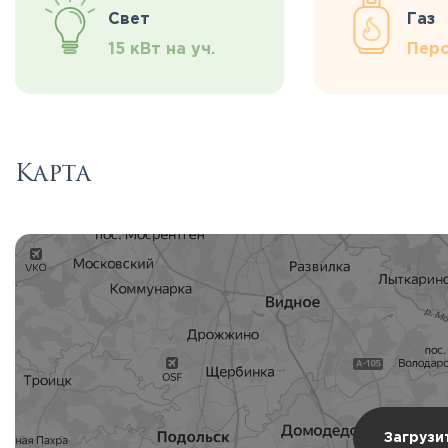
Свет
Газ
15 кВт на уч.
Перс
Карта
Загрузи