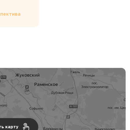
пектива
ть карту