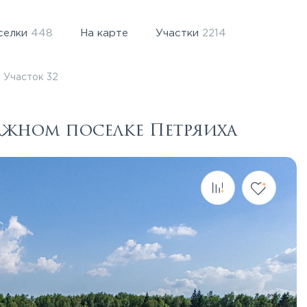
селки
448
На карте
Участки
2214
Участок 32
еджном поселке Петряиха