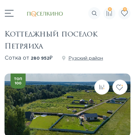
0
0
Поиск по сайту
Коттеджный поселок
Петряиха
₽
Сотка от
Рузский район
280 952