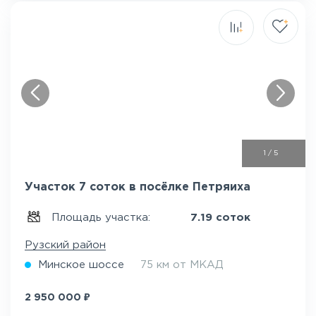
1
/
5
Участок 7 соток в посёлке Петряиха
Площадь участка:
7.19 соток
Рузский район
Минское шоссе
75 км от МКАД
₽
2 950 000