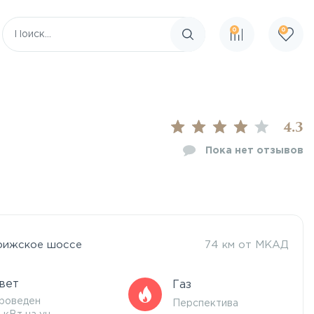
0
0
Поиск по сайту
4.3
Пока нет отзывов
рижское шоссе
74 км от МКАД
вет
Газ
роведен
Перспектива