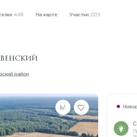
селки
448
На карте
Участки
2215
твенский
зский район
Ново
С
П