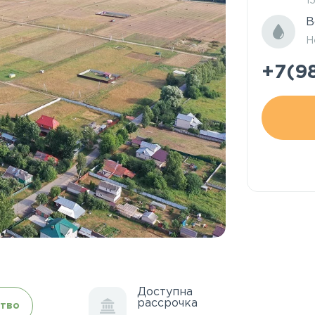
1
В
Н
+7(9
Доступна
рассрочка
тво