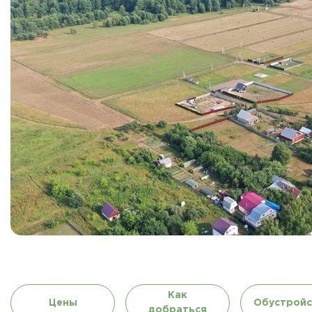
Как
Цены
Обустройс
добраться