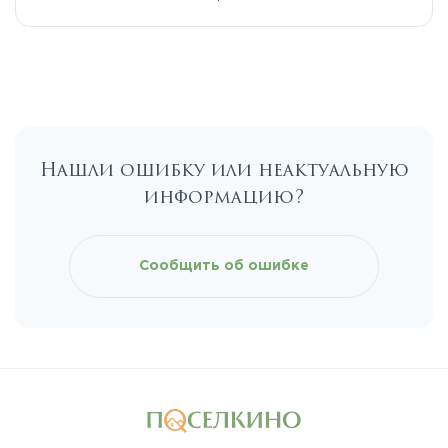
Егорьевское
Калужское
Нашли ошибку или неактуальную
Каширское
информацию?
Киевское
Сообщить об ошибке
Ленинградское
Лихачевское
Минское