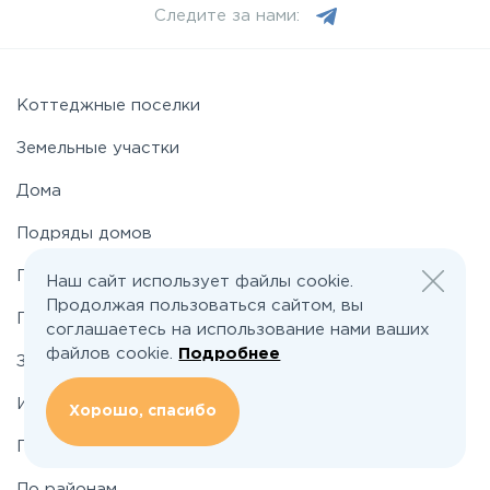
Следите за нами:
Можайское
Новорижское
Коттеджные поселки
Земельные участки
Новорязанское
Дома
Подряды домов
Носовихинское
Промышленные поселки
Наш сайт использует файлы cookie.
Пятницкое
Продолжая пользоваться сайтом, вы
Промышленные участки
соглашаетесь на использование нами ваших
файлов cookie.
Подробнее
Застройщикам
Рогачёвское
Инвесторам
Хорошо, спасибо
Рублево-Успенское
По шоссе
По районам