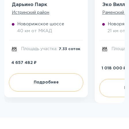
Дарьино Парк
Эко Вилл
Истринский район
Раменский р
Новорижское шоссе
Новоряза
40 км от МКАД
21 км от
Площадь участка:
Площадь
7.33 соток
₽
4 657 482
₽
1 018 000
Подробнее
П