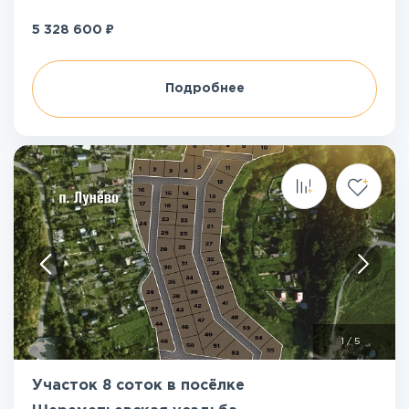
₽
5 328 600
Подробнее
1
/
5
Участок 8 соток в посёлке