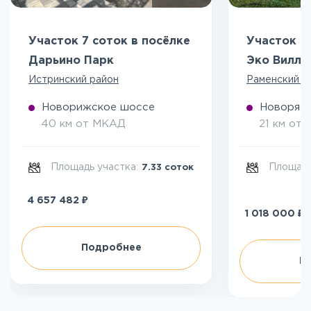
Участок 7 соток в посёлке
Участок 5
Дарьино Парк
Эко Вилл
Истринский район
Раменский р
Новорижское шоссе
Новоряза
40 км от МКАД
21 км от
Площадь участка:
Площадь
7.33 соток
₽
4 657 482
₽
1 018 000
Подробнее
П