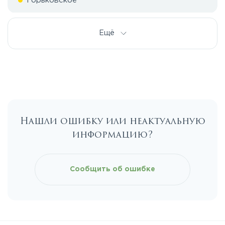
Горьковское
Дмитровское
Ещё
Егорьевское
Калужское
Нашли ошибку или неактуальную
Каширское
информацию?
Киевское
Сообщить об ошибке
Ленинградское
Лихачевское