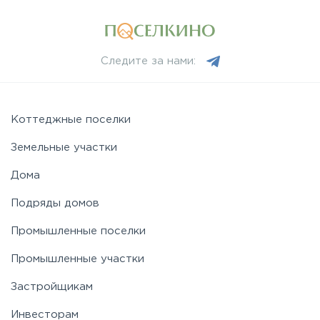
Минское
Следите за нами:
Можайское
Новорижское
Коттеджные поселки
Земельные участки
Новорязанское
Дома
Подряды домов
Носовихинское
Промышленные поселки
Пятницкое
Промышленные участки
Застройщикам
Рогачёвское
Инвесторам