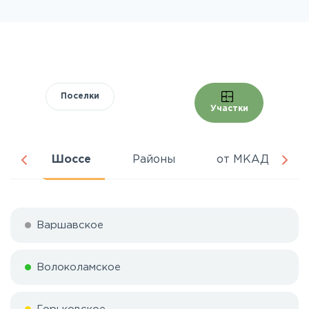
Поселки
Участки
ня
Шоссе
Районы
от МКАД
Варшавское
Волоколамское