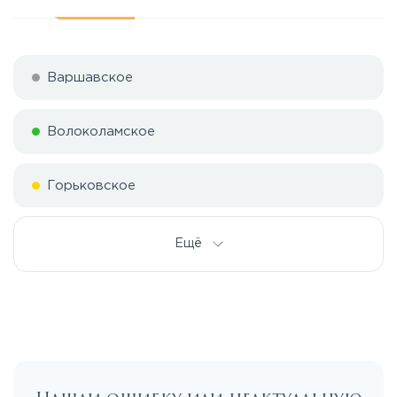
Варшавское
Волоколамское
Горьковское
Дмитровское
Ещё
Егорьевское
Калужское