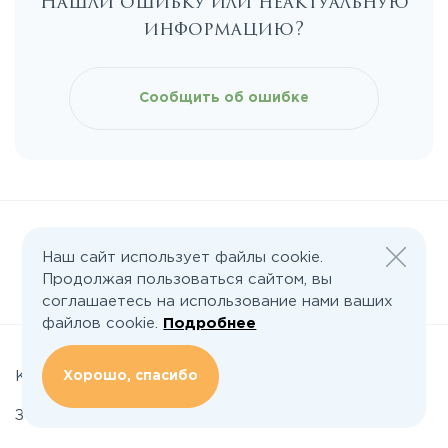
Нашли ошибку или неактуальную
Каширское
информацию?
Киевское
Сообщить об ошибке
Ленинградское
Лихачевское
Минское
Наш сайт использует файлы cookie.
Продолжая пользоваться сайтом, вы
Следите за нами:
соглашаетесь на использование нами ваших
Можайское
файлов cookie.
Подробнее
Новорижское
Хорошо, спасибо
Коттеджные поселки
Земельные участки
Новорязанское