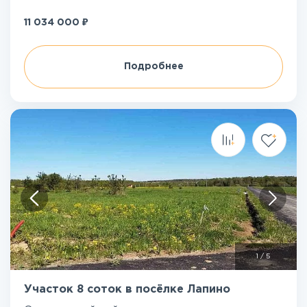
₽
11 034 000
Подробнее
1
/
5
Участок 8 соток в посёлке Лапино