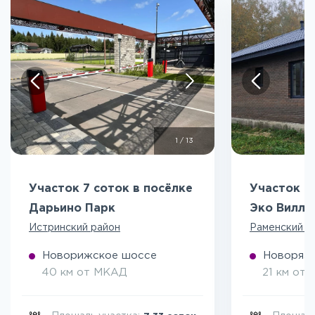
1
/
13
Участок 7 соток в посёлке
Участок 5
Дарьино Парк
Эко Вилл
Истринский район
Раменский р
Новорижское шоссе
Новоряза
40 км от МКАД
21 км от